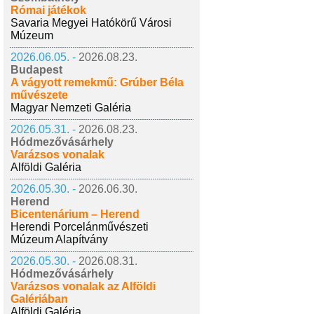
Római játékok
Savaria Megyei Hatókörű Városi
Múzeum
2026.06.05. -
2026.08.23.
Budapest
A vágyott remekmű: Grúber Béla
művészete
Magyar Nemzeti Galéria
2026.05.31. -
2026.08.23.
Hódmezővásárhely
Varázsos vonalak
Alföldi Galéria
2026.05.30. -
2026.06.30.
Herend
Bicentenárium – Herend
Herendi Porcelánművészeti
Múzeum Alapítvány
2026.05.30. -
2026.08.31.
Hódmezővásárhely
Varázsos vonalak az Alföldi
Galériában
Alföldi Galéria