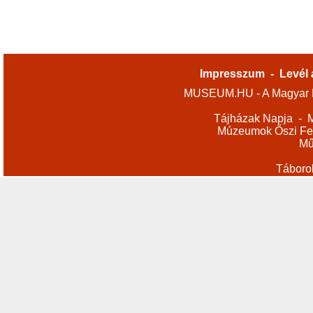
Impresszum
-
Levél 
MUSEUM.HU - A Magyar M
Tájházak Napja
-
M
Múzeumok Őszi Fes
Mű
Táboro