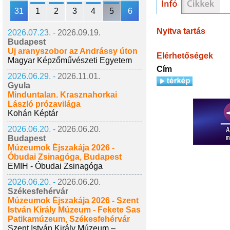
31
1
2
3
4
5
6
Nyitva tartás
2026.07.23. -
2026.09.19.
Budapest
Új aranyszobor az Andrássy úton
Elérhetőségek
Magyar Képzőművészeti Egyetem
Cím
2026.06.29. -
2026.11.01.
Gyula
Minduntalan. Krasznahorkai
László prózavilága
Kohán Képtár
2026.06.20. -
2026.06.20.
Budapest
Múzeumok Éjszakája 2026 -
Óbudai Zsinagóga, Budapest
EMIH - Óbudai Zsinagóga
2026.06.20. -
2026.06.20.
Székesfehérvár
Múzeumok Éjszakája 2026 - Szent
István Király Múzeum - Fekete Sas
Patikamúzeum, Székesfehérvár
Szent István Király Múzeum –