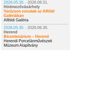
2026.05.30. -
2026.08.31.
Hódmezővásárhely
Varázsos vonalak az Alföldi
Galériában
Alföldi Galéria
2026.05.30. -
2026.06.30.
Herend
Bicentenárium – Herend
Herendi Porcelánművészeti
Múzeum Alapítvány