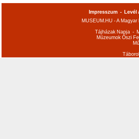
Impresszum
-
Levél 
MUSEUM.HU - A Magyar M
Tájházak Napja
-
M
Múzeumok Őszi Fes
Mű
Táboro