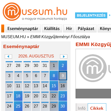
MUSEUM.HU
»
EMMI Közgyűjteményi Főosztálya
EMMI Közgyűj
Eseménynaptár
2026. AUGUSZTUS
27
28
29
30
31
1
2
3
4
5
6
7
8
9
10
11
12
13
14
15
16
17
18
19
20
21
22
23
24
25
26
27
28
29
30