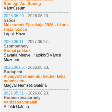
Sümegi Vár, Sümeg
Vármúzeum
2026.06.20. -
2026.06.20.
Szőce
Múzeumok Éjszakája 2026 - Lápok
Háza, Szőce
Lápok Háza
2026.06.11. -
2027.06.27.
Szombathely
Római játékok
Savaria Megyei Hatókörű Városi
Múzeum
2026.06.05. -
2026.08.23.
Budapest
A vágyott remekmű: Grúber Béla
művészete
Magyar Nemzeti Galéria
2026.05.31. -
2026.08.23.
Hódmezővásárhely
Varázsos vonalak
Alföldi Galéria