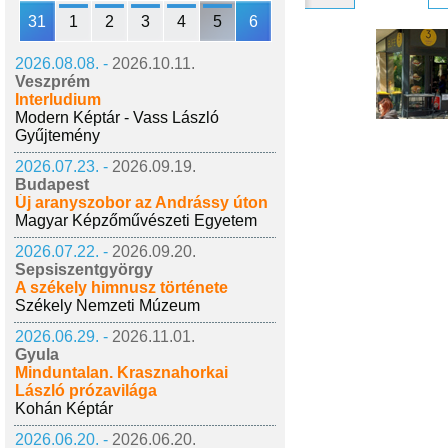
31
1
2
3
4
5
6
2026.08.08. -
2026.10.11.
Veszprém
Interludium
Modern Képtár - Vass László
Gyűjtemény
2026.07.23. -
2026.09.19.
Budapest
Új aranyszobor az Andrássy úton
Magyar Képzőművészeti Egyetem
2026.07.22. -
2026.09.20.
Sepsiszentgyörgy
A székely himnusz története
Székely Nemzeti Múzeum
2026.06.29. -
2026.11.01.
Gyula
Minduntalan. Krasznahorkai
László prózavilága
Kohán Képtár
2026.06.20. -
2026.06.20.