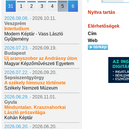
31
1
2
3
4
5
6
Nyitva tartás
2026.08.08. -
2026.10.11.
Veszprém
Elérhetőségek
Interludium
Cím
Modern Képtár - Vass László
Gyűjtemény
Web
2026.07.23. -
2026.09.19.
Budapest
Új aranyszobor az Andrássy úton
Magyar Képzőművészeti Egyetem
2026.07.22. -
2026.09.20.
Sepsiszentgyörgy
A székely himnusz története
Székely Nemzeti Múzeum
2026.06.29. -
2026.11.01.
Gyula
Minduntalan. Krasznahorkai
László prózavilága
Kohán Képtár
2026.06.20. -
2026.06.20.