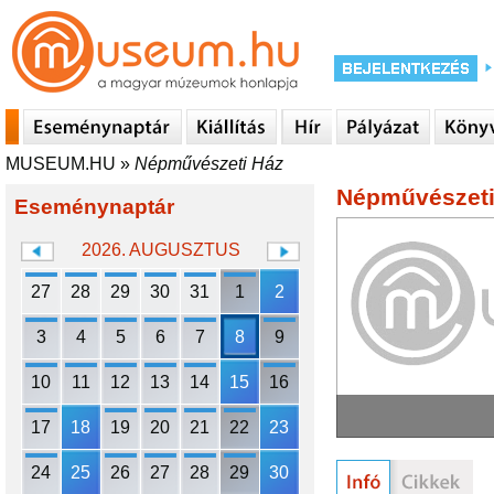
MUSEUM.HU
»
Népművészeti Ház
Népművészeti
Eseménynaptár
2026. AUGUSZTUS
27
28
29
30
31
1
2
3
4
5
6
7
8
9
10
11
12
13
14
15
16
17
18
19
20
21
22
23
24
25
26
27
28
29
30