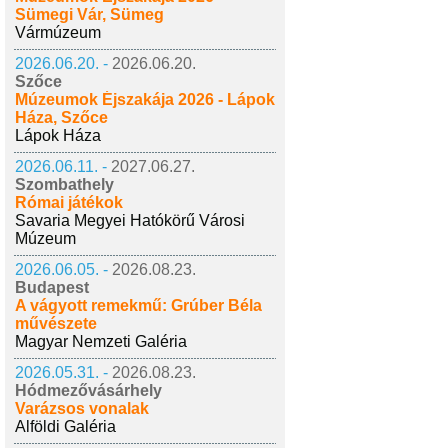
Sümegi Vár, Sümeg
Vármúzeum
2026.06.20. -
2026.06.20.
Szőce
Múzeumok Éjszakája 2026 - Lápok
Háza, Szőce
Lápok Háza
2026.06.11. -
2027.06.27.
Szombathely
Római játékok
Savaria Megyei Hatókörű Városi
Múzeum
2026.06.05. -
2026.08.23.
Budapest
A vágyott remekmű: Grúber Béla
művészete
Magyar Nemzeti Galéria
2026.05.31. -
2026.08.23.
Hódmezővásárhely
Varázsos vonalak
Alföldi Galéria