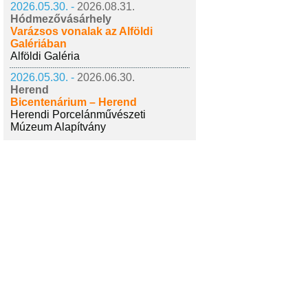
2026.05.30. -
2026.08.31.
Hódmezővásárhely
Varázsos vonalak az Alföldi
Galériában
Alföldi Galéria
2026.05.30. -
2026.06.30.
Herend
Bicentenárium – Herend
Herendi Porcelánművészeti
Múzeum Alapítvány