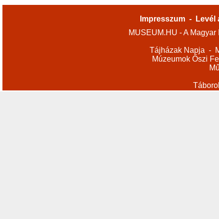
Impresszum
-
Levél 
MUSEUM.HU - A Magyar M
Tájházak Napja
-
M
Múzeumok Őszi Fes
Mű
Táboro