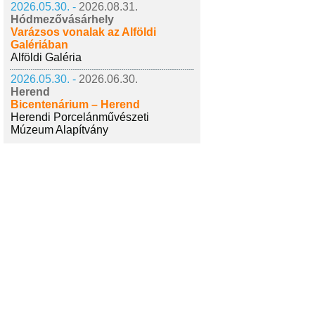
2026.05.30. -
2026.08.31.
Hódmezővásárhely
Varázsos vonalak az Alföldi
Galériában
Alföldi Galéria
2026.05.30. -
2026.06.30.
Herend
Bicentenárium – Herend
Herendi Porcelánművészeti
Múzeum Alapítvány