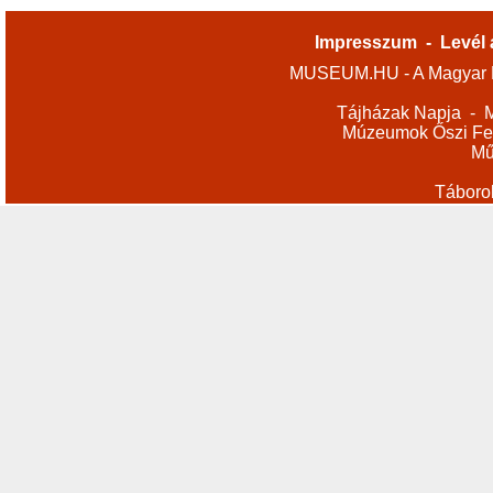
Impresszum
-
Levél 
MUSEUM.HU - A Magyar M
Tájházak Napja
-
M
Múzeumok Őszi Fes
Mű
Táboro