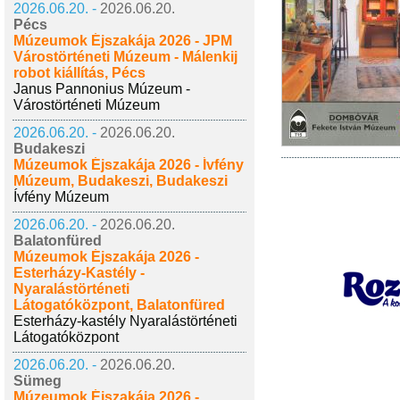
2026.06.20. -
2026.06.20.
Pécs
Múzeumok Éjszakája 2026 - JPM
Várostörténeti Múzeum - Málenkij
robot kiállítás, Pécs
Janus Pannonius Múzeum -
Várostörténeti Múzeum
2026.06.20. -
2026.06.20.
Budakeszi
Múzeumok Éjszakája 2026 - Ívfény
Múzeum, Budakeszi, Budakeszi
Ívfény Múzeum
2026.06.20. -
2026.06.20.
Balatonfüred
Múzeumok Éjszakája 2026 -
Esterházy-Kastély -
Nyaralástörténeti
Látogatóközpont, Balatonfüred
Esterházy-kastély Nyaralástörténeti
Látogatóközpont
2026.06.20. -
2026.06.20.
Sümeg
Múzeumok Éjszakája 2026 -