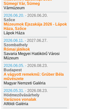
Sümegi Vár, Sümeg
Vármúzeum
2026.06.20. -
2026.06.20.
Szőce
Múzeumok Éjszakája 2026 - Lápok
Háza, Szőce
Lápok Háza
2026.06.11. -
2027.06.27.
Szombathely
Római játékok
Savaria Megyei Hatókörű Városi
Múzeum
2026.06.05. -
2026.08.23.
Budapest
A vágyott remekmű: Grúber Béla
művészete
Magyar Nemzeti Galéria
2026.05.31. -
2026.08.23.
Hódmezővásárhely
Varázsos vonalak
Alföldi Galéria