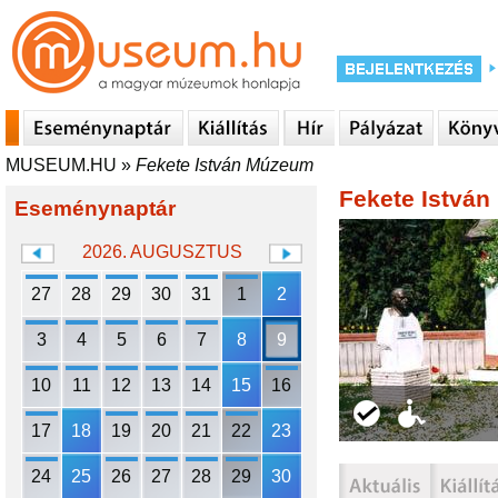
MUSEUM.HU
»
Fekete István Múzeum
Fekete Istvá
Eseménynaptár
2026. AUGUSZTUS
27
28
29
30
31
1
2
3
4
5
6
7
8
9
10
11
12
13
14
15
16
17
18
19
20
21
22
23
24
25
26
27
28
29
30