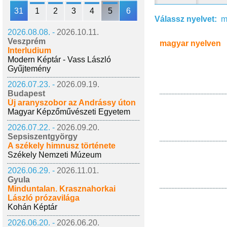
31
1
2
3
4
5
6
Válassz nyelvet:
m
2026.08.08. -
2026.10.11.
Veszprém
magyar nyelven
Interludium
Modern Képtár - Vass László
Gyűjtemény
2026.07.23. -
2026.09.19.
Budapest
Új aranyszobor az Andrássy úton
Magyar Képzőművészeti Egyetem
2026.07.22. -
2026.09.20.
Sepsiszentgyörgy
A székely himnusz története
Székely Nemzeti Múzeum
2026.06.29. -
2026.11.01.
Gyula
Minduntalan. Krasznahorkai
László prózavilága
Kohán Képtár
2026.06.20. -
2026.06.20.