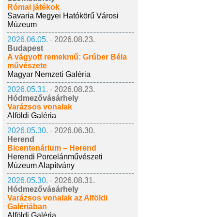
Római játékok
Savaria Megyei Hatókörű Városi
Múzeum
2026.06.05. -
2026.08.23.
Budapest
A vágyott remekmű: Grúber Béla
művészete
Magyar Nemzeti Galéria
2026.05.31. -
2026.08.23.
Hódmezővásárhely
Varázsos vonalak
Alföldi Galéria
2026.05.30. -
2026.06.30.
Herend
Bicentenárium – Herend
Herendi Porcelánművészeti
Múzeum Alapítvány
2026.05.30. -
2026.08.31.
Hódmezővásárhely
Varázsos vonalak az Alföldi
Galériában
Alföldi Galéria