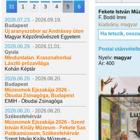
31
1
2
3
4
5
6
Fekete István M
F. Bodó Imre
2026.07.23. -
2026.09.19.
kiadvány
,
magyar
Budapest
Új aranyszobor az Andrássy úton
Ha tetszik, ossz
Magyar Képzőművészeti Egyetem
2026.06.29. -
2026.11.01.
Postai utánvétell
Gyula
Minduntalan. Krasznahorkai
Nyelv:
magyar
László prózavilága
Ár: 400
Kohán Képtár
2026.06.20. -
2026.06.20.
Budapest
Múzeumok Éjszakája 2026 -
Óbudai Zsinagóga, Budapest
EMIH - Óbudai Zsinagóga
2026.06.20. -
2026.06.20.
Székesfehérvár
Múzeumok Éjszakája 2026 - Szent
István Király Múzeum - Fekete Sas
Patikamúzeum, Székesfehérvár
Szent István Király Múzeum –