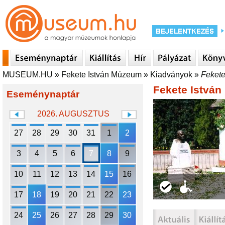
MUSEUM.HU
»
Fekete István Múzeum
»
Kiadványok
»
Feket
Fekete Istvá
Eseménynaptár
2026. AUGUSZTUS
27
28
29
30
31
1
2
3
4
5
6
7
8
9
10
11
12
13
14
15
16
17
18
19
20
21
22
23
24
25
26
27
28
29
30