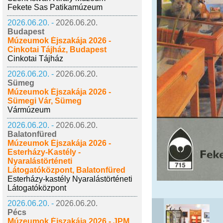
Fekete Sas Patikamúzeum
2026.06.20. -
2026.06.20.
Budapest
Múzeumok Éjszakája 2026 -
Cinkotai Tájház, Budapest
Cinkotai Tájház
2026.06.20. -
2026.06.20.
Sümeg
Múzeumok Éjszakája 2026 -
Sümegi Vár, Sümeg
Vármúzeum
2026.06.20. -
2026.06.20.
Balatonfüred
Múzeumok Éjszakája 2026 -
Esterházy-Kastély -
Nyaralástörténeti
Látogatóközpont, Balatonfüred
Esterházy-kastély Nyaralástörténeti
Látogatóközpont
2026.06.20. -
2026.06.20.
Pécs
Múzeumok Éjszakája 2026 - JPM