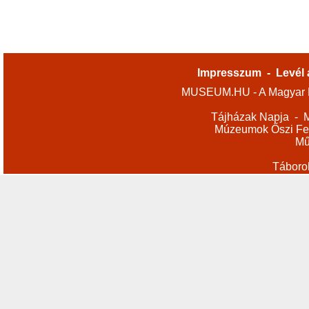
Impresszum
-
Levél 
MUSEUM.HU - A Magyar M
Tájházak Napja
-
M
Múzeumok Őszi Fes
Mű
Táboro