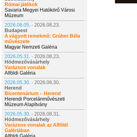
Római játékok
Savaria Megyei Hatókörű Városi
Múzeum
2026.06.05. -
2026.08.23.
Budapest
A vágyott remekmű: Grúber Béla
művészete
Magyar Nemzeti Galéria
2026.05.31. -
2026.08.23.
Hódmezővásárhely
Varázsos vonalak
Alföldi Galéria
2026.05.30. -
2026.06.30.
Herend
Bicentenárium – Herend
Herendi Porcelánművészeti
Múzeum Alapítvány
2026.05.30. -
2026.08.31.
Hódmezővásárhely
Varázsos vonalak az Alföldi
Galériában
Alföldi Galéria