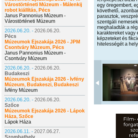
Várostörténeti Múzeum - Málenkij
egy öregembert, eg
robot kiállítás, Pécs
követhető, azonban
Janus Pannonius Múzeum -
parasztok, veszpré
Várostörténeti Múzeum
szentgáli nemesek,
meghaladták a régi
2026.06.20. -
2026.06.20.
karaktereket vagy e
Pécs
képzeteket és fikci
Múzeumok Éjszakája 2026 - JPM
hitelességét a hely
Csontváry Múzeum, Pécs
Janus Pannonius Múzeum -
Csontváry Múzeum
2026.06.20. -
2026.06.20.
Budakeszi
Múzeumok Éjszakája 2026 - Ívfény
Múzeum, Budakeszi, Budakeszi
Ívfény Múzeum
2026.06.20. -
2026.06.20.
Szőce
Múzeumok Éjszakája 2026 - Lápok
Háza, Szőce
Lápok Háza
2026.06.11. -
2027.06.27.
Szombathely