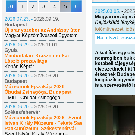
31
1
2
3
4
5
6
2025.03.05.
-
2025
Magyarország sz
2026.07.23. -
2026.09.19.
Rejtőzködő fényké
Budapest
fotóművészet
,
idős
Új aranyszobor az Andrássy úton
Magyar Képzőművészeti Egyetem
Ha tetszik, ossz
2026.06.29. -
2026.11.01.
Gyula
A kiállítás egy o
Minduntalan. Krasznahorkai
nemrégiben bukkan
László prózavilága
korabeli tájegysé
Kohán Képtár
elveszettnek hit
érkeznek Budapes
2026.06.20. -
2026.06.20.
kiegészíti egymás
Budapest
is a szervezéstől a
Múzeumok Éjszakája 2026 -
Óbudai Zsinagóga, Budapest
EMIH - Óbudai Zsinagóga
2026.06.20. -
2026.06.20.
Székesfehérvár
Múzeumok Éjszakája 2026 - Szent
István Király Múzeum - Fekete Sas
Patikamúzeum, Székesfehérvár
Szent István Király Múzeum –