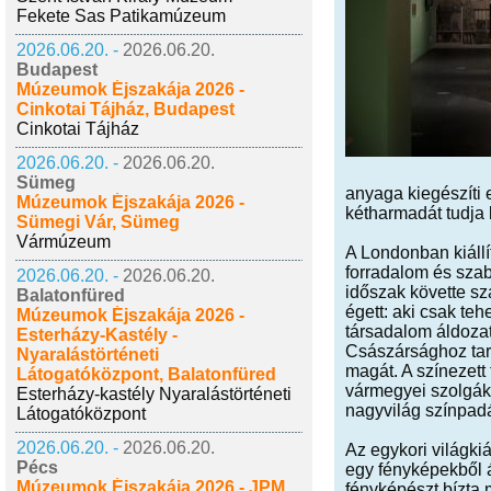
Fekete Sas Patikamúzeum
2026.06.20. -
2026.06.20.
Budapest
Múzeumok Éjszakája 2026 -
Cinkotai Tájház, Budapest
Cinkotai Tájház
2026.06.20. -
2026.06.20.
Sümeg
anyaga kiegészíti 
Múzeumok Éjszakája 2026 -
kétharmadát tudja 
Sümegi Vár, Sümeg
Vármúzeum
A Londonban kiállí
forradalom és sza
2026.06.20. -
2026.06.20.
időszak követte sz
Balatonfüred
égett: aki csak te
Múzeumok Éjszakája 2026 -
társadalom áldoza
Esterházy-Kastély -
Császársághoz tar
Nyaralástörténeti
magát. A színezett
Látogatóközpont, Balatonfüred
vármegyei szolgák 
Esterházy-kastély Nyaralástörténeti
nagyvilág színpad
Látogatóközpont
2026.06.20. -
2026.06.20.
Az egykori világkiá
Pécs
egy fényképekből 
Múzeumok Éjszakája 2026 - JPM
fényképészt bízta 