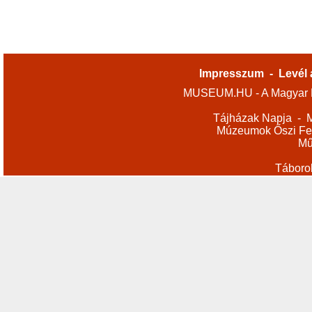
Impresszum
-
Levél 
MUSEUM.HU - A Magyar M
Tájházak Napja
-
M
Múzeumok Őszi Fes
Mű
Táboro