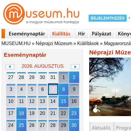
MUSEUM.HU
»
Néprajzi Múzeum
»
Kiállítások
»
Magyarorszá
Néprajzi Múz
Eseménynaptár
2026. AUGUSZTUS
27
28
29
30
31
1
2
3
4
5
6
7
8
9
10
11
12
13
14
15
16
17
18
19
20
21
22
23
24
25
26
27
28
29
30