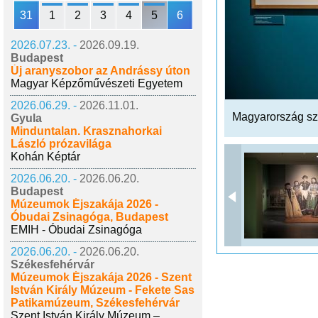
31
1
2
3
4
5
6
2026.07.23. -
2026.09.19.
Budapest
Új aranyszobor az Andrássy úton
Magyar Képzőművészeti Egyetem
2026.06.29. -
2026.11.01.
Magyarország sz
Gyula
Minduntalan. Krasznahorkai
László prózavilága
Kohán Képtár
2026.06.20. -
2026.06.20.
Budapest
Múzeumok Éjszakája 2026 -
Óbudai Zsinagóga, Budapest
EMIH - Óbudai Zsinagóga
2026.06.20. -
2026.06.20.
Székesfehérvár
Múzeumok Éjszakája 2026 - Szent
István Király Múzeum - Fekete Sas
Patikamúzeum, Székesfehérvár
Szent István Király Múzeum –