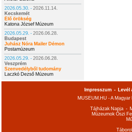
2026.05.30. -
2026.11.14.
Kecskemét
Élő örökség
Katona József Múzeum
2026.05.29. -
2026.06.28.
Budapest
Juhász Nóra Mailer Démon
Postamúzeum
2026.05.29. -
2026.06.28.
Veszprém
Szenvedélyből tudomány
Laczkó Dezső Múzeum
Impresszum
-
Levél 
MUSEUM.HU - A Magyar M
Tájházak Napja
-
M
Múzeumok Őszi Fes
Mű
Táboro