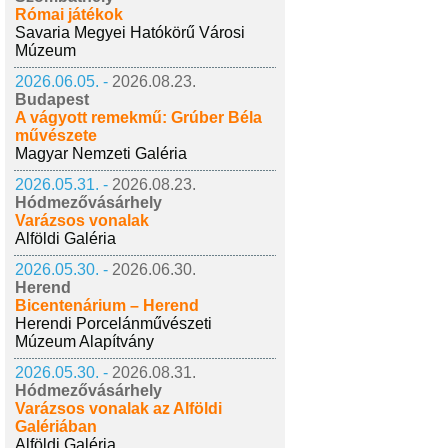
Római játékok
Savaria Megyei Hatókörű Városi
Múzeum
2026.06.05. -
2026.08.23.
Budapest
A vágyott remekmű: Grúber Béla
művészete
Magyar Nemzeti Galéria
2026.05.31. -
2026.08.23.
Hódmezővásárhely
Varázsos vonalak
Alföldi Galéria
2026.05.30. -
2026.06.30.
Herend
Bicentenárium – Herend
Herendi Porcelánművészeti
Múzeum Alapítvány
2026.05.30. -
2026.08.31.
Hódmezővásárhely
Varázsos vonalak az Alföldi
Galériában
Alföldi Galéria