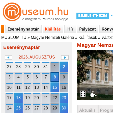
MUSEUM.HU
»
Magyar Nemzeti Galéria
»
Kiállítások
»
Változ
Magyar Nemzet
Eseménynaptár
2026. AUGUSZTUS
27
28
29
30
31
1
2
3
4
5
6
7
8
9
10
11
12
13
14
15
16
17
18
19
20
21
22
23
24
25
26
27
28
29
30