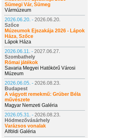
Sümegi Vár, Sümeg
Vármúzeum
2026.06.20. -
2026.06.20.
Szőce
Múzeumok Éjszakája 2026 - Lápok
Háza, Szőce
Lápok Háza
2026.06.11. -
2027.06.27.
Szombathely
Római játékok
Savaria Megyei Hatókörű Városi
Múzeum
2026.06.05. -
2026.08.23.
Budapest
A vágyott remekmű: Grúber Béla
művészete
Magyar Nemzeti Galéria
2026.05.31. -
2026.08.23.
Hódmezővásárhely
Varázsos vonalak
Alföldi Galéria