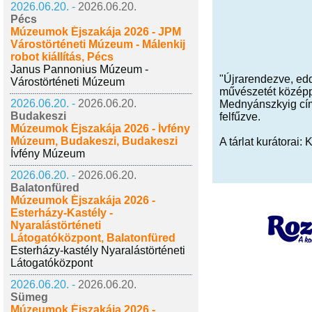
2026.06.20. -
2026.06.20.
Pécs
Múzeumok Éjszakája 2026 - JPM
Várostörténeti Múzeum - Málenkij
robot kiállítás, Pécs
Janus Pannonius Múzeum -
"Újrarendezve, edd
Várostörténeti Múzeum
művészetét középpo
2026.06.20. -
2026.06.20.
Mednyánszkyig című
Budakeszi
felfűzve.
Múzeumok Éjszakája 2026 - Ívfény
Múzeum, Budakeszi, Budakeszi
A tárlat kurátorai
Ívfény Múzeum
2026.06.20. -
2026.06.20.
Balatonfüred
Múzeumok Éjszakája 2026 -
Esterházy-Kastély -
Nyaralástörténeti
Látogatóközpont, Balatonfüred
Esterházy-kastély Nyaralástörténeti
Látogatóközpont
2026.06.20. -
2026.06.20.
Sümeg
Múzeumok Éjszakája 2026 -