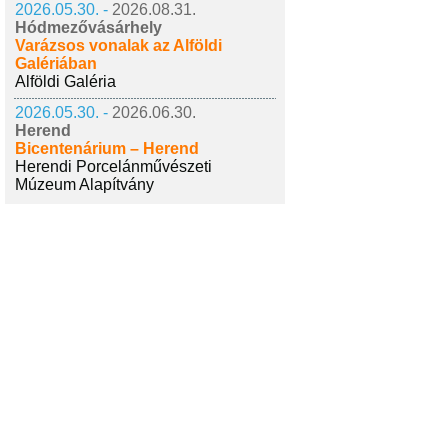
2026.05.30. -
2026.08.31.
Hódmezővásárhely
Varázsos vonalak az Alföldi
Galériában
Alföldi Galéria
2026.05.30. -
2026.06.30.
Herend
Bicentenárium – Herend
Herendi Porcelánművészeti
Múzeum Alapítvány