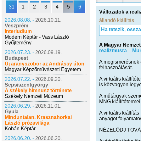
31
1
2
3
4
5
6
Változatok a reali
2026.08.08. -
2026.10.11.
állandó kiállítás
Veszprém
Ha tetszik, ossz
Interludium
Modern Képtár - Vass László
Gyűjtemény
A Magyar Nemzeti
realizmusra – M
2026.07.23. -
2026.09.19.
Budapest
A megismerésnek e
Új aranyszobor az Andrássy úton
felhasználását.
Magyar Képzőművészeti Egyetem
A virtuális kiállít
2026.07.22. -
2026.09.20.
is közvagyon legye
Sepsiszentgyörgy
A székely himnusz története
A műtárgyak szemé
Székely Nemzeti Múzeum
MNG kiállítótermei
2026.06.29. -
2026.11.01.
Gyula
A virtuális kiállít
Minduntalan. Krasznahorkai
anyagot folyamatos
László prózavilága
Kohán Képtár
NÉZELŐDJ TOVÁB
2026.06.20. -
2026.06.20.