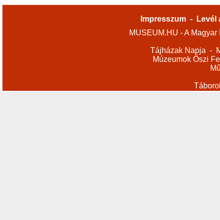
Impresszum
-
Levél 
MUSEUM.HU - A Magyar M
Tájházak Napja
-
M
Múzeumok Őszi Fes
Mű
Táboro