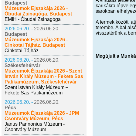
A virtuális térbe 
Budapest
karikákra lépve egy
Múzeumok Éjszakája 2026 -
sarokban elhelyeze
Óbudai Zsinagóga, Budapest
EMIH - Óbudai Zsinagóga
A termek közötti át
terembe. A bal als
2026.06.20. -
2026.06.20.
visszatérünk a bem
Budapest
Múzeumok Éjszakája 2026 -
Cinkotai Tájház, Budapest
Cinkotai Tájház
Megújult a Munkác
2026.06.20. -
2026.06.20.
Székesfehérvár
Múzeumok Éjszakája 2026 - Szent
István Király Múzeum - Fekete Sas
Patikamúzeum, Székesfehérvár
Szent István Király Múzeum –
Fekete Sas Patikamúzeum
2026.06.20. -
2026.06.20.
Pécs
Múzeumok Éjszakája 2026 - JPM
Csontváry Múzeum, Pécs
Janus Pannonius Múzeum -
Csontváry Múzeum