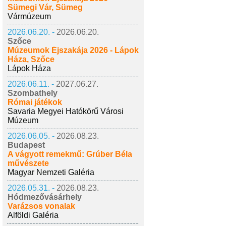
Sümegi Vár, Sümeg
Vármúzeum
2026.06.20. -
2026.06.20.
Szőce
Múzeumok Éjszakája 2026 - Lápok
Háza, Szőce
Lápok Háza
2026.06.11. -
2027.06.27.
Szombathely
Római játékok
Savaria Megyei Hatókörű Városi
Múzeum
2026.06.05. -
2026.08.23.
Budapest
A vágyott remekmű: Grúber Béla
művészete
Magyar Nemzeti Galéria
2026.05.31. -
2026.08.23.
Hódmezővásárhely
Varázsos vonalak
Alföldi Galéria