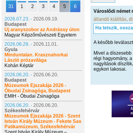
31
1
2
3
4
5
6
Városlődi német n
2026.07.23. -
2026.09.19.
állandó kiállítás
,
di
Budapest
Ha tetszik, ossz
Új aranyszobor az Andrássy úton
Magyar Képzőművészeti Egyetem
A később leválaszto
2026.06.29. -
2026.11.01.
Gyula
Mivel a díszesebb r
Minduntalan. Krasznahorkai
régi hagyomány, a C
László prózavilága
nagyítások díszíti
Kohán Képtár
egykori lakosai.
2026.06.20. -
2026.06.20.
Budapest
Múzeumok Éjszakája 2026 -
Óbudai Zsinagóga, Budapest
EMIH - Óbudai Zsinagóga
2026.06.20. -
2026.06.20.
Székesfehérvár
Múzeumok Éjszakája 2026 - Szent
István Király Múzeum - Fekete Sas
Patikamúzeum, Székesfehérvár
Szent István Király Múzeum –