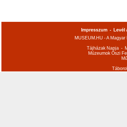
Impresszum
-
Levél 
MUSEUM.HU - A Magyar M
Tájházak Napja
-
M
Múzeumok Őszi Fes
Mű
Táboro