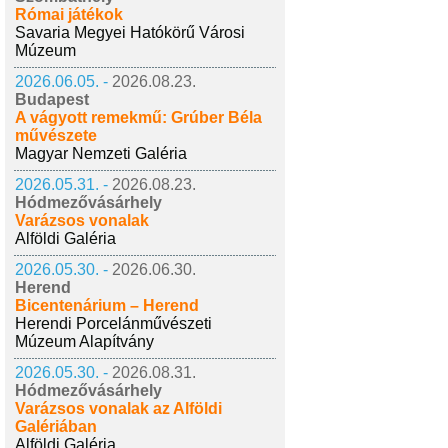
Római játékok
Savaria Megyei Hatókörű Városi
Múzeum
2026.06.05. -
2026.08.23.
Budapest
A vágyott remekmű: Grúber Béla
művészete
Magyar Nemzeti Galéria
2026.05.31. -
2026.08.23.
Hódmezővásárhely
Varázsos vonalak
Alföldi Galéria
2026.05.30. -
2026.06.30.
Herend
Bicentenárium – Herend
Herendi Porcelánművészeti
Múzeum Alapítvány
2026.05.30. -
2026.08.31.
Hódmezővásárhely
Varázsos vonalak az Alföldi
Galériában
Alföldi Galéria