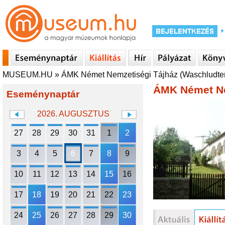
MUSEUM.HU
»
ÁMK Német Nemzetiségi Tájház (Waschludt
ÁMK Német Ne
Eseménynaptár
2026. AUGUSZTUS
27
28
29
30
31
1
2
3
4
5
6
7
8
9
10
11
12
13
14
15
16
17
18
19
20
21
22
23
24
25
26
27
28
29
30