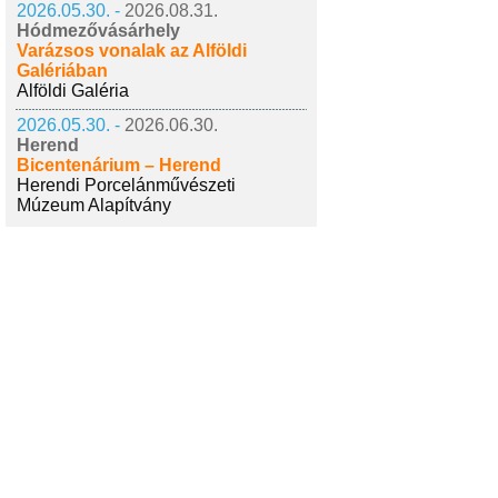
2026.05.30. -
2026.08.31.
Hódmezővásárhely
Varázsos vonalak az Alföldi
Galériában
Alföldi Galéria
2026.05.30. -
2026.06.30.
Herend
Bicentenárium – Herend
Herendi Porcelánművészeti
Múzeum Alapítvány