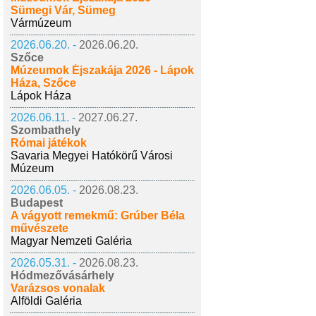
Sümegi Vár, Sümeg
Vármúzeum
2026.06.20. -
2026.06.20.
Szőce
Múzeumok Éjszakája 2026 - Lápok
Háza, Szőce
Lápok Háza
2026.06.11. -
2027.06.27.
Szombathely
Római játékok
Savaria Megyei Hatókörű Városi
Múzeum
2026.06.05. -
2026.08.23.
Budapest
A vágyott remekmű: Grúber Béla
művészete
Magyar Nemzeti Galéria
2026.05.31. -
2026.08.23.
Hódmezővásárhely
Varázsos vonalak
Alföldi Galéria