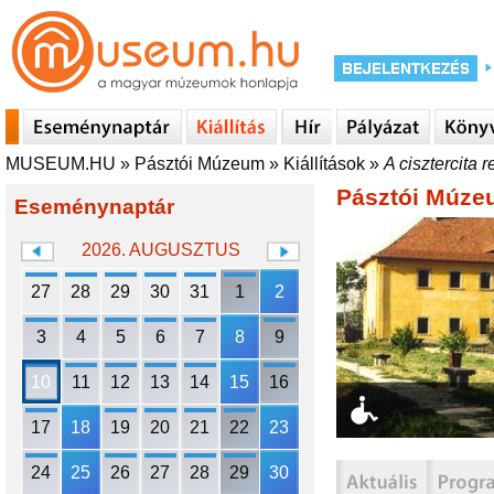
MUSEUM.HU
»
Pásztói Múzeum
»
Kiállítások
»
A cisztercita 
Pásztói Múz
Eseménynaptár
2026. AUGUSZTUS
27
28
29
30
31
1
2
3
4
5
6
7
8
9
10
11
12
13
14
15
16
17
18
19
20
21
22
23
24
25
26
27
28
29
30