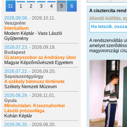
31
1
2
3
4
5
6
A cisztercita ren
2026.08.08. -
2026.10.11.
állandó kiállítás
,
e
Veszprém
Ha tetszik, ossz
Interludium
Modern Képtár - Vass László
Gyűjtemény
A rendszerváltás u
amelyet szerődésse
2026.07.23. -
2026.09.19.
magyorországi cisz
Budapest
Új aranyszobor az Andrássy úton
Magyar Képzőművészeti Egyetem
2026.07.22. -
2026.09.20.
Sepsiszentgyörgy
A székely himnusz története
Székely Nemzeti Múzeum
2026.06.29. -
2026.11.01.
Gyula
Minduntalan. Krasznahorkai
László prózavilága
Kohán Képtár
2026.06.20. -
2026.06.20.