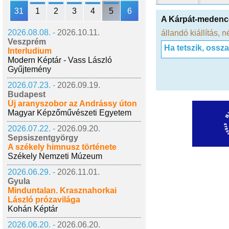
31
1
2
3
4
5
6
A Kárpát-medenc
2026.08.08. -
2026.10.11.
állandó kiállítás
,
n
Veszprém
Ha tetszik, ossz
Interludium
Modern Képtár - Vass László
Gyűjtemény
2026.07.23. -
2026.09.19.
Budapest
Új aranyszobor az Andrássy úton
Magyar Képzőművészeti Egyetem
2026.07.22. -
2026.09.20.
Sepsiszentgyörgy
A székely himnusz története
Székely Nemzeti Múzeum
2026.06.29. -
2026.11.01.
Gyula
Minduntalan. Krasznahorkai
László prózavilága
Kohán Képtár
2026.06.20. -
2026.06.20.