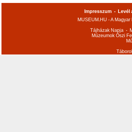
Impresszum
-
Levél 
MUSEUM.HU - A Magyar M
Tájházak Napja
-
M
Múzeumok Őszi Fes
Mű
Táboro