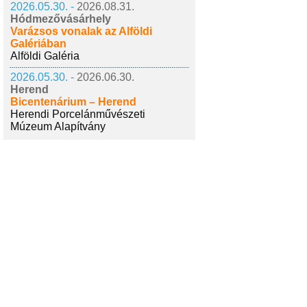
2026.05.30. -
2026.08.31.
Hódmezővásárhely
Varázsos vonalak az Alföldi
Galériában
Alföldi Galéria
2026.05.30. -
2026.06.30.
Herend
Bicentenárium – Herend
Herendi Porcelánművészeti
Múzeum Alapítvány