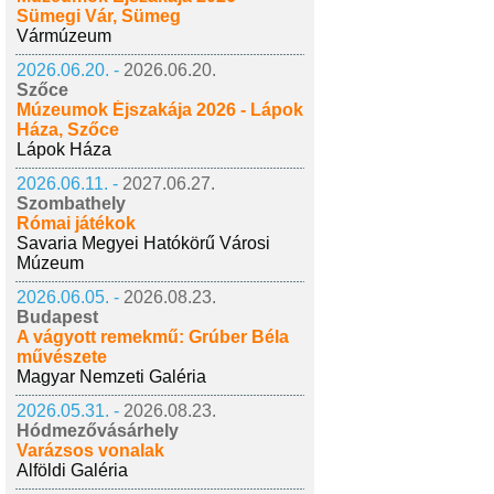
Sümegi Vár, Sümeg
Vármúzeum
2026.06.20. -
2026.06.20.
Szőce
Múzeumok Éjszakája 2026 - Lápok
Háza, Szőce
Lápok Háza
2026.06.11. -
2027.06.27.
Szombathely
Római játékok
Savaria Megyei Hatókörű Városi
Múzeum
2026.06.05. -
2026.08.23.
Budapest
A vágyott remekmű: Grúber Béla
művészete
Magyar Nemzeti Galéria
2026.05.31. -
2026.08.23.
Hódmezővásárhely
Varázsos vonalak
Alföldi Galéria