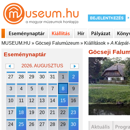
MUSEUM.HU
»
Göcseji Falumúzeum
»
Kiállítások
»
A Kárpát
Göcseji Falu
Eseménynaptár
2026. AUGUSZTUS
27
28
29
30
31
1
2
3
4
5
6
7
8
9
10
11
12
13
14
15
16
17
18
19
20
21
22
23
24
25
26
27
28
29
30