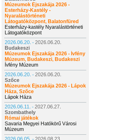
Múzeumok Éjszakája 2026 -
Esterházy-Kastély -
Nyaralástörténeti
Látogatóközpont, Balatonfüred
Esterházy-kastély Nyaralástörténeti
Látogatóközpont
2026.06.20. -
2026.06.20.
Budakeszi
Múzeumok Éjszakája 2026 - Ívfény
Múzeum, Budakeszi, Budakeszi
Ívfény Múzeum
2026.06.20. -
2026.06.20.
Szőce
Múzeumok Éjszakája 2026 - Lápok
Háza, Szőce
Lápok Háza
2026.06.11. -
2027.06.27.
Szombathely
Római játékok
Savaria Megyei Hatókörű Városi
Múzeum
2026.06.05. -
2026.08.23.