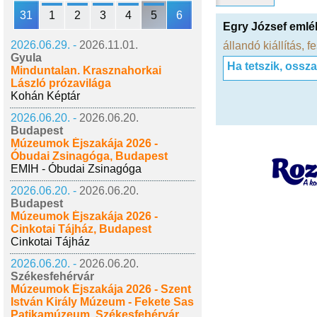
31
1
2
3
4
5
6
Egry József emlék
2026.06.29. -
2026.11.01.
állandó kiállítás
,
fe
Gyula
Ha tetszik, ossz
Minduntalan. Krasznahorkai
László prózavilága
Kohán Képtár
2026.06.20. -
2026.06.20.
Budapest
Múzeumok Éjszakája 2026 -
Óbudai Zsinagóga, Budapest
EMIH - Óbudai Zsinagóga
2026.06.20. -
2026.06.20.
Budapest
Múzeumok Éjszakája 2026 -
Cinkotai Tájház, Budapest
Cinkotai Tájház
2026.06.20. -
2026.06.20.
Székesfehérvár
Múzeumok Éjszakája 2026 - Szent
István Király Múzeum - Fekete Sas
Patikamúzeum, Székesfehérvár