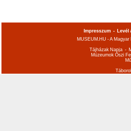
Impresszum
-
Levél 
MUSEUM.HU - A Magyar M
Tájházak Napja
-
M
Múzeumok Őszi Fes
Mű
Táboro