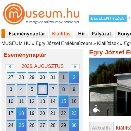
MUSEUM.HU
»
Egry József Emlékmúzeum
»
Kiállítások
»
Egr
Egry József
Eseménynaptár
2026. AUGUSZTUS
27
28
29
30
31
1
2
3
4
5
6
7
8
9
10
11
12
13
14
15
16
17
18
19
20
21
22
23
24
25
26
27
28
29
30