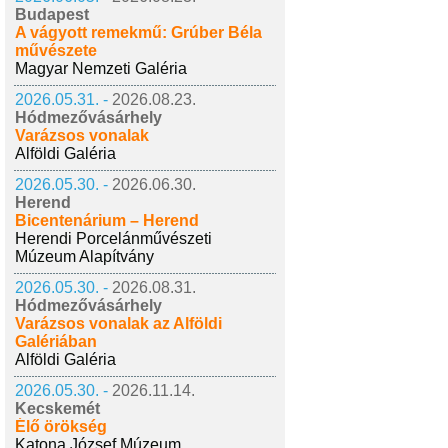
Budapest
A vágyott remekmű: Grúber Béla
művészete
Magyar Nemzeti Galéria
2026.05.31. -
2026.08.23.
Hódmezővásárhely
Varázsos vonalak
Alföldi Galéria
2026.05.30. -
2026.06.30.
Herend
Bicentenárium – Herend
Herendi Porcelánművészeti
Múzeum Alapítvány
2026.05.30. -
2026.08.31.
Hódmezővásárhely
Varázsos vonalak az Alföldi
Galériában
Alföldi Galéria
2026.05.30. -
2026.11.14.
Kecskemét
Élő örökség
Katona József Múzeum