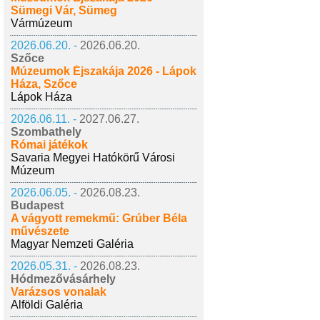
Sümegi Vár, Sümeg
Vármúzeum
2026.06.20. -
2026.06.20.
Szőce
Múzeumok Éjszakája 2026 - Lápok
Háza, Szőce
Lápok Háza
2026.06.11. -
2027.06.27.
Szombathely
Római játékok
Savaria Megyei Hatókörű Városi
Múzeum
2026.06.05. -
2026.08.23.
Budapest
A vágyott remekmű: Grúber Béla
művészete
Magyar Nemzeti Galéria
2026.05.31. -
2026.08.23.
Hódmezővásárhely
Varázsos vonalak
Alföldi Galéria