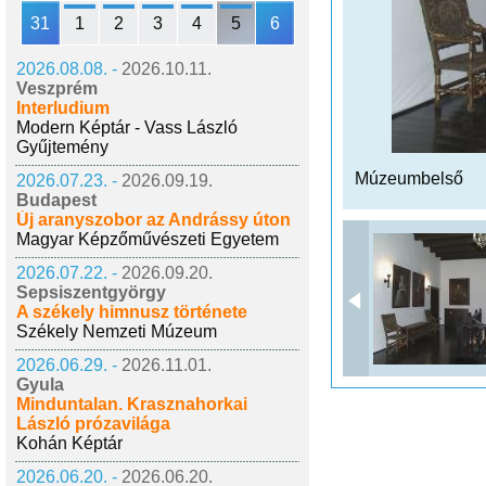
31
1
2
3
4
5
6
2026.08.08. -
2026.10.11.
Veszprém
Interludium
Modern Képtár - Vass László
Gyűjtemény
Múzeumbelső
2026.07.23. -
2026.09.19.
Budapest
Új aranyszobor az Andrássy úton
Magyar Képzőművészeti Egyetem
2026.07.22. -
2026.09.20.
Sepsiszentgyörgy
A székely himnusz története
Székely Nemzeti Múzeum
2026.06.29. -
2026.11.01.
Gyula
Minduntalan. Krasznahorkai
László prózavilága
Kohán Képtár
2026.06.20. -
2026.06.20.