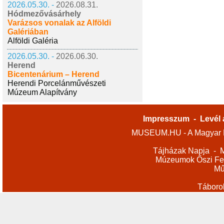
2026.05.30. -
2026.08.31.
Hódmezővásárhely
Varázsos vonalak az Alföldi
Galériában
Alföldi Galéria
2026.05.30. -
2026.06.30.
Herend
Bicentenárium – Herend
Herendi Porcelánművészeti
Múzeum Alapítvány
Impresszum
-
Levél 
MUSEUM.HU - A Magyar M
Tájházak Napja
-
M
Múzeumok Őszi Fes
Mű
Táboro