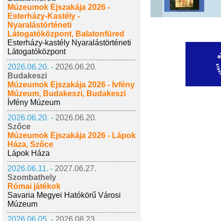
Múzeumok Éjszakája 2026 -
Esterházy-Kastély -
Nyaralástörténeti
Látogatóközpont, Balatonfüred
Esterházy-kastély Nyaralástörténeti
Látogatóközpont
2026.06.20. -
2026.06.20.
Budakeszi
Múzeumok Éjszakája 2026 - Ívfény
Múzeum, Budakeszi, Budakeszi
Ívfény Múzeum
2026.06.20. -
2026.06.20.
Szőce
Múzeumok Éjszakája 2026 - Lápok
Háza, Szőce
Lápok Háza
2026.06.11. -
2027.06.27.
Szombathely
Római játékok
Savaria Megyei Hatókörű Városi
Múzeum
2026.06.05. -
2026.08.23.