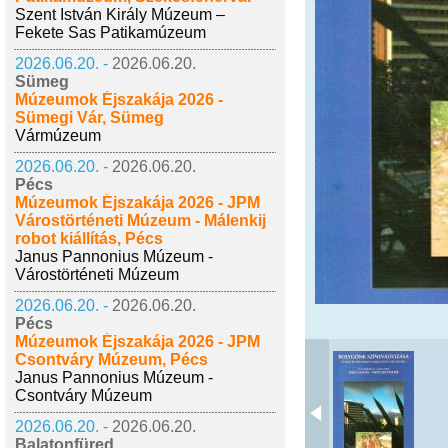
Szent István Király Múzeum –
Fekete Sas Patikamúzeum
2026.06.20. -
2026.06.20.
Sümeg
Múzeumok Éjszakája 2026 -
Sümegi Vár, Sümeg
Vármúzeum
2026.06.20. -
2026.06.20.
Pécs
Múzeumok Éjszakája 2026 - JPM
Várostörténeti Múzeum - Málenkij
robot kiállítás, Pécs
Janus Pannonius Múzeum -
Várostörténeti Múzeum
2026.06.20. -
2026.06.20.
Pécs
Múzeumok Éjszakája 2026 - JPM
Csontváry Múzeum, Pécs
Janus Pannonius Múzeum -
Csontváry Múzeum
2026.06.20. -
2026.06.20.
Balatonfüred