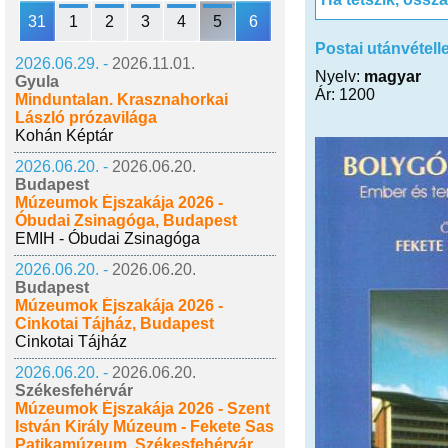
31
1
2
3
4
5
6
Postai utánvétell
2026.06.29. -
2026.11.01.
Nyelv:
magyar
Gyula
Ár: 1200
Minduntalan. Krasznahorkai
László prózavilága
Kohán Képtár
2026.06.20. -
2026.06.20.
Budapest
Múzeumok Éjszakája 2026 -
Óbudai Zsinagóga, Budapest
EMIH - Óbudai Zsinagóga
2026.06.20. -
2026.06.20.
Budapest
Múzeumok Éjszakája 2026 -
Cinkotai Tájház, Budapest
Cinkotai Tájház
2026.06.20. -
2026.06.20.
Székesfehérvár
Múzeumok Éjszakája 2026 - Szent
István Király Múzeum - Fekete Sas
Patikamúzeum, Székesfehérvár