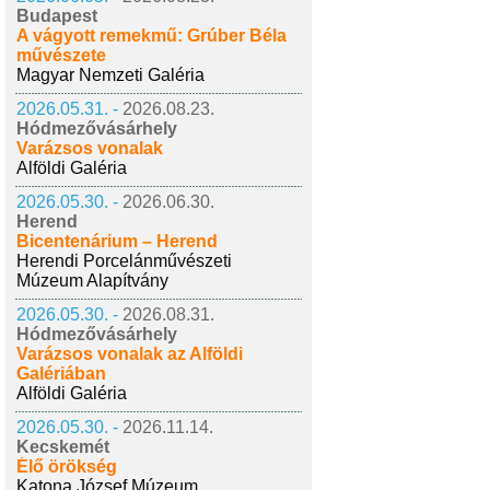
Budapest
A vágyott remekmű: Grúber Béla
művészete
Magyar Nemzeti Galéria
2026.05.31. -
2026.08.23.
Hódmezővásárhely
Varázsos vonalak
Alföldi Galéria
2026.05.30. -
2026.06.30.
Herend
Bicentenárium – Herend
Herendi Porcelánművészeti
Múzeum Alapítvány
2026.05.30. -
2026.08.31.
Hódmezővásárhely
Varázsos vonalak az Alföldi
Galériában
Alföldi Galéria
2026.05.30. -
2026.11.14.
Kecskemét
Élő örökség
Katona József Múzeum