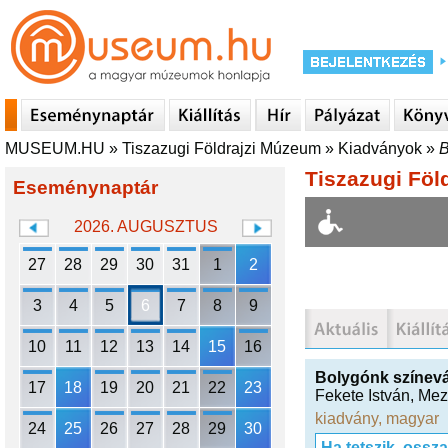
MUSEUM.HU
»
Tiszazugi Földrajzi Múzeum
»
Kiadványok
»
B
Tiszazugi Föl
Eseménynaptár
2026. AUGUSZTUS
27
28
29
30
31
1
2
3
4
5
6
7
8
9
10
11
12
13
14
15
16
Bolygónk színevá
17
18
19
20
21
22
23
Fekete István
,
Mez
kiadvány
,
magyar
24
25
26
27
28
29
30
Ha tetszik, ossz