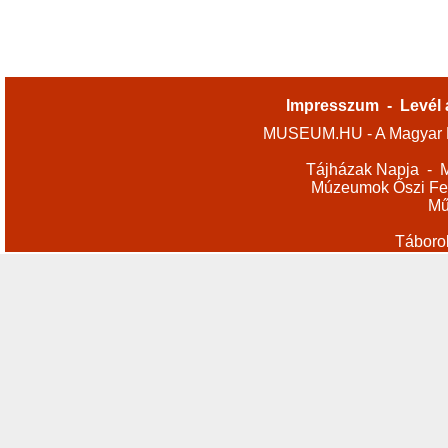
Impresszum
-
Levél 
MUSEUM.HU - A Magyar M
Tájházak Napja
-
M
Múzeumok Őszi Fes
Mű
Táboro