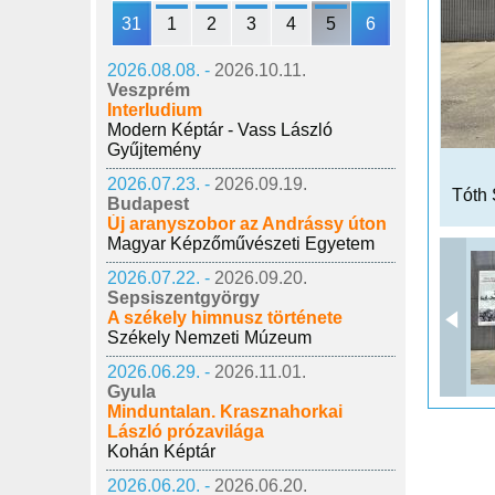
31
1
2
3
4
5
6
2026.08.08. -
2026.10.11.
Veszprém
Interludium
Modern Képtár - Vass László
Gyűjtemény
2026.07.23. -
2026.09.19.
Tóth 
Budapest
Új aranyszobor az Andrássy úton
Magyar Képzőművészeti Egyetem
2026.07.22. -
2026.09.20.
Sepsiszentgyörgy
A székely himnusz története
Székely Nemzeti Múzeum
2026.06.29. -
2026.11.01.
Gyula
Minduntalan. Krasznahorkai
László prózavilága
Kohán Képtár
2026.06.20. -
2026.06.20.