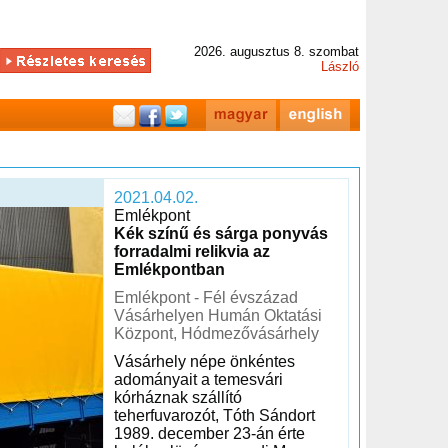
2026. augusztus 8. szombat
László
2021.04.02.
Emlékpont
Kék színű és sárga ponyvás
forradalmi relikvia az
Emlékpontban
Emlékpont - Fél évszázad
Vásárhelyen Humán Oktatási
Központ, Hódmezővásárhely
Vásárhely népe önkéntes
adományait a temesvári
kórháznak szállító
teherfuvarozót, Tóth Sándort
1989. december 23-án érte