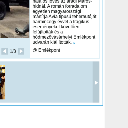
halálos lövés az aradi Maros-
hídnál. A román forradalom
egyetlen magyarországi
mártírja Avia típusú teherautóját
harmincegy évvel a tragikus
eseményeket követően
felújították és a
hódmezővásárhelyi Emlékpont
udvarán kiállították.
@ Emlékpont
1/3