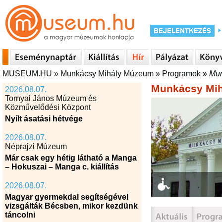
MUSEUM.HU
»
Munkácsy Mihály Múzeum
»
Programok
»
Mun
Munkácsy Mi
2026.08.07.
Tornyai János Múzeum és
Közművelődési Központ
Nyílt ásatási hétvége
2026.08.07.
Néprajzi Múzeum
Már csak egy hétig látható a Manga
– Hokuszai – Manga c. kiállítás
2026.08.07.
Magyar gyermekdal segítségével
vizsgálták Bécsben, mikor kezdünk
táncolni