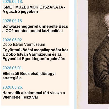
2026.06.18.
ISMÉT MÚZEUMOK ÉJSZAKÁJA -
A gasztró jegyében
2026.06.18.
Schwarzeneggerrel ünnepelte Bécs
a CO2-mentes postai kézbesítést
2026.06.02.
Dobó István Vármúzeum
Együttműködési megállapodást köt
a Dobó István Vármúzeum és az
Egyesület Eger Idegenforgalmáért
2026.06.01.
Elkészült Bécs első idősügyi
stratégiája
2026.05.26.
Harmadik alkalommal tért vissza a
Wienliebe Fesztivál