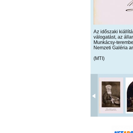
Az időszaki kiállí
válogatást, az álla
Munkácsy-teremben
Nemzeti Galéria an
(MTI)