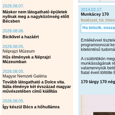
2026.08.07.
2014.02.17.
Máskor nem látogatható épületek
Munkácsy 170
nyílnak meg a nagyközönség előtt
festészet
,
hír
,
híre
Bécsben
Ha tetszik, ossz
2026.08.06.
Biciklivel a hazáért
Emlékévvel tisztel
programsorozat k
2026.08.05.
kitekintésű tudom
Néprajzi Múzeum
Hűs élmények a Néprajzi
A csütörtökön megn
Múzeumban
munkásságának rés
valamennyiük belép
2026.08.05.
fiatal éveit töltöt
Magyar Nemzeti Galéria
170 tárgy 170 né
Tovább látogatható a Dolce vita.
Itália élménye két évszázad magyar
művészetében című kiállítás
2026.08.05.
Így készül Bécs a hőhullámra