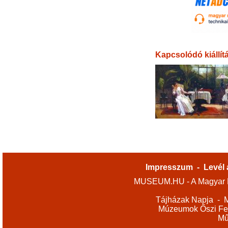
Kapcsolódó kiállít
Impresszum
-
Levél 
MUSEUM.HU - A Magyar M
Tájházak Napja
-
M
Múzeumok Őszi Fes
Mű