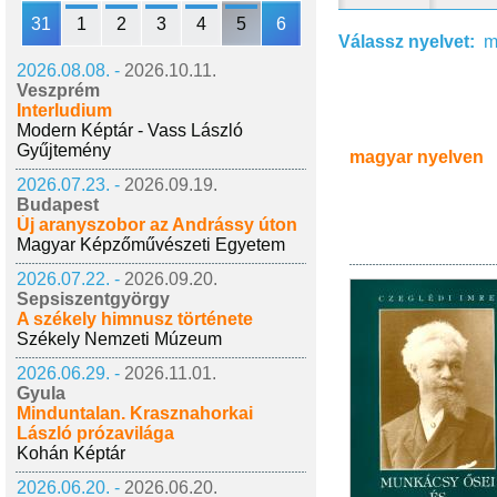
31
1
2
3
4
5
6
Válassz nyelvet:
m
2026.08.08. -
2026.10.11.
Veszprém
Interludium
Modern Képtár - Vass László
Gyűjtemény
magyar nyelven
2026.07.23. -
2026.09.19.
Budapest
Új aranyszobor az Andrássy úton
Magyar Képzőművészeti Egyetem
2026.07.22. -
2026.09.20.
Sepsiszentgyörgy
A székely himnusz története
Székely Nemzeti Múzeum
2026.06.29. -
2026.11.01.
Gyula
Minduntalan. Krasznahorkai
László prózavilága
Kohán Képtár
2026.06.20. -
2026.06.20.