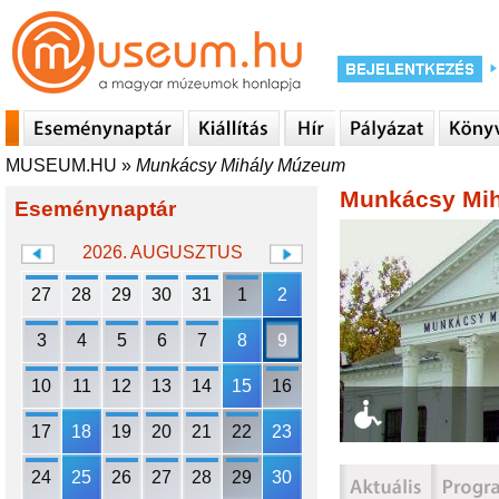
MUSEUM.HU
»
Munkácsy Mihály Múzeum
Munkácsy Mi
Eseménynaptár
2026. AUGUSZTUS
27
28
29
30
31
1
2
3
4
5
6
7
8
9
10
11
12
13
14
15
16
17
18
19
20
21
22
23
24
25
26
27
28
29
30