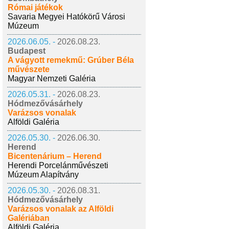
Római játékok
Savaria Megyei Hatókörű Városi
Múzeum
2026.06.05. -
2026.08.23.
Budapest
A vágyott remekmű: Grúber Béla
művészete
Magyar Nemzeti Galéria
2026.05.31. -
2026.08.23.
Hódmezővásárhely
Varázsos vonalak
Alföldi Galéria
2026.05.30. -
2026.06.30.
Herend
Bicentenárium – Herend
Herendi Porcelánművészeti
Múzeum Alapítvány
2026.05.30. -
2026.08.31.
Hódmezővásárhely
Varázsos vonalak az Alföldi
Galériában
Alföldi Galéria