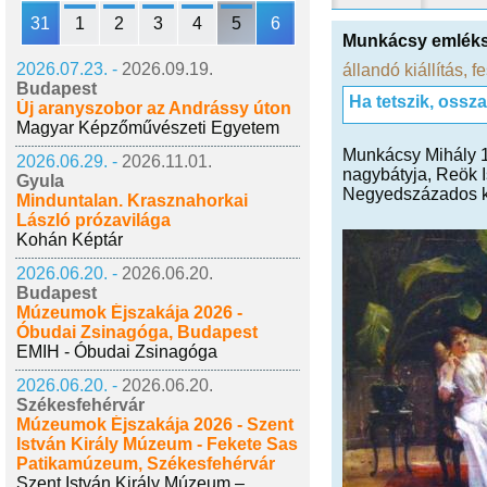
31
1
2
3
4
5
6
Munkácsy emlék
2026.07.23. -
2026.09.19.
állandó kiállítás
,
fe
Budapest
Ha tetszik, ossz
Új aranyszobor az Andrássy úton
Magyar Képzőművészeti Egyetem
Munkácsy Mihály 18
2026.06.29. -
2026.11.01.
nagybátyja, Reök Is
Gyula
Negyedszázados ka
Minduntalan. Krasznahorkai
László prózavilága
Kohán Képtár
2026.06.20. -
2026.06.20.
Budapest
Múzeumok Éjszakája 2026 -
Óbudai Zsinagóga, Budapest
EMIH - Óbudai Zsinagóga
2026.06.20. -
2026.06.20.
Székesfehérvár
Múzeumok Éjszakája 2026 - Szent
István Király Múzeum - Fekete Sas
Patikamúzeum, Székesfehérvár
Szent István Király Múzeum –