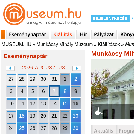
MUSEUM.HU
»
Munkácsy Mihály Múzeum
»
Kiállítások
»
Mun
Munkácsy Mi
Eseménynaptár
2026. AUGUSZTUS
27
28
29
30
31
1
2
3
4
5
6
7
8
9
10
11
12
13
14
15
16
17
18
19
20
21
22
23
24
25
26
27
28
29
30