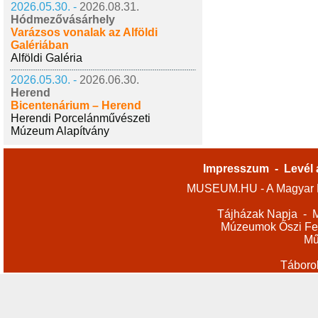
2026.05.30. -
2026.08.31.
Hódmezővásárhely
Varázsos vonalak az Alföldi
Galériában
Alföldi Galéria
2026.05.30. -
2026.06.30.
Herend
Bicentenárium – Herend
Herendi Porcelánművészeti
Múzeum Alapítvány
Impresszum
-
Levél 
MUSEUM.HU - A Magyar M
Tájházak Napja
-
M
Múzeumok Őszi Fes
Mű
Táboro