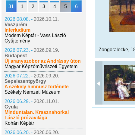
31
1
2
3
4
5
6
2026.08.08. -
2026.10.11.
Veszprém
Interludium
Modern Képtár - Vass László
Gyűjtemény
Zongoralecke, 1
2026.07.23. -
2026.09.19.
Budapest
Új aranyszobor az Andrássy úton
Magyar Képzőművészeti Egyetem
2026.07.22. -
2026.09.20.
Sepsiszentgyörgy
A székely himnusz története
Székely Nemzeti Múzeum
2026.06.29. -
2026.11.01.
Gyula
Minduntalan. Krasznahorkai
László prózavilága
Kohán Képtár
2026.06.20. -
2026.06.20.