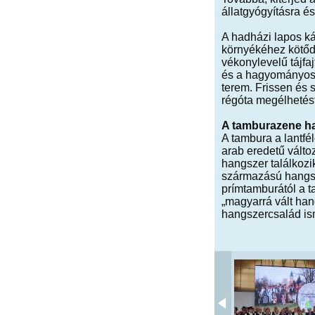
állatgyógyításra é
A hadházi lapos 
környékéhez kötőd
vékonylevelű tájfa
és a hagyományos 
terem. Frissen és s
régóta megélhetést
A tamburazene h
A tambura a lantfé
arab eredetű válto
hangszer találkozi
származású hangsz
prímtamburától a t
„magyarrá vált han
hangszercsalád is