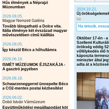
Hűs élmények a Néprajzi
Múzeumban
2024.10.21.
Új örökségelemekk
2026.08.05.
hír
Magyar Nemzeti Galéria
Tovább látogatható a Dolce vita.
Ha tetszik, ossz
Itália élménye két évszázad magyar
művészetében című kiállítás
Október 17-én - a
Szellemi Kulturál
2026.08.05.
örökség eddig 52 
Így készül Bécs a hőhullámra
vőfélykedés élő 
káposzta termes
2026.06.18.
miniszter által j
adta át a közöss
ISMÉT MÚZEUMOK ÉJSZAKÁJA -
A gasztró jegyében
2026.06.18.
Schwarzeneggerrel ünnepelte Bécs
a CO2-mentes postai kézbesítést
2026.06.02.
Dobó István Vármúzeum
Együttműködési megállapodást köt