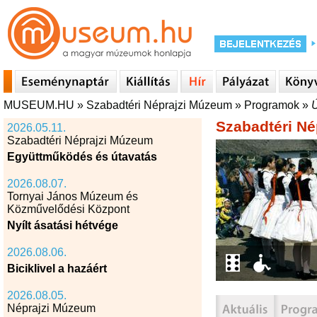
MUSEUM.HU
»
Szabadtéri Néprajzi Múzeum
»
Programok
»
Ú
Szabadtéri N
2026.05.11.
Szabadtéri Néprajzi Múzeum
Együttműködés és útavatás
2026.08.07.
Tornyai János Múzeum és
Közművelődési Központ
Nyílt ásatási hétvége
2026.08.06.
Biciklivel a hazáért
2026.08.05.
Néprajzi Múzeum