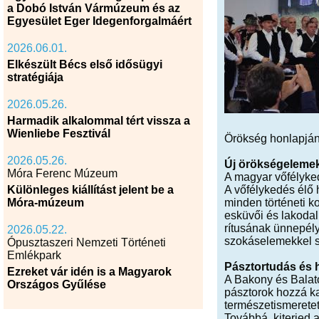
a Dobó István Vármúzeum és az
Egyesület Eger Idegenforgalmáért
2026.06.01.
Elkészült Bécs első idősügyi
stratégiája
2026.05.26.
Harmadik alkalommal tért vissza a
Wienliebe Fesztivál
Örökség honlapján,
2026.05.26.
Új örökségeleme
Móra Ferenc Múzeum
A magyar vőfélyk
Különleges kiállítást jelent be a
A vőfélykedés élő
Móra-múzeum
minden történeti 
esküvői és lakodalm
rítusának ünnepély
2026.05.22.
szokáselemekkel s
Ópusztaszeri Nemzeti Történeti
Emlékpark
Pásztortudás és
Ezreket vár idén is a Magyarok
A Bakony és Balato
Országos Gyűlése
pásztorok hozzá ka
természetismeretet
Továbbá, kiterjed 