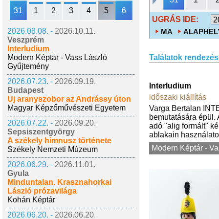
31
1
2
3
4
5
6
UGRÁS IDE:
2026.08.08. -
2026.10.11.
MA
ALAPHEL
Veszprém
Interludium
Modern Képtár - Vass László
Találatok rendezés
Gyűjtemény
2026.07.23. -
2026.09.19.
Interludium
Budapest
időszaki kiállítás
Új aranyszobor az Andrássy úton
Magyar Képzőművészeti Egyetem
Varga Bertalan INTE
bemutatására épül. 
2026.07.22. -
2026.09.20.
adó "alig formált" k
Sepsiszentgyörgy
ablakain használatos
A székely himnusz története
Modern Képtár - V
Székely Nemzeti Múzeum
2026.06.29. -
2026.11.01.
Gyula
Minduntalan. Krasznahorkai
László prózavilága
Kohán Képtár
2026.06.20. -
2026.06.20.