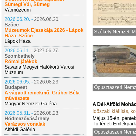
Sümegi Vár, Sümeg
Vármúzeum
2026.06.20. -
2026.06.20.
Szőce
Múzeumok Éjszakája 2026 - Lápok
Székely Nemzeti 
Háza, Szőce
Lápok Háza
2026.06.11. -
2027.06.27.
Szombathely
Római játékok
Savaria Megyei Hatókörű Városi
Múzeum
2026.06.05. -
2026.08.23.
Budapest
Ópusztaszeri Nemze
A vágyott remekmű: Grúber Béla
művészete
Magyar Nemzeti Galéria
A Dél-Alföld Mohá
időszaki kiállítás
,
ko
2026.05.31. -
2026.08.23.
Május 15-én, péntek
Hódmezővásárhely
Történeti Emlékpark 
Varázsos vonalak
Alföldi Galéria
Ópusztaszeri Nemze