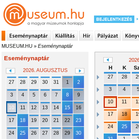
MUSEUM.HU
»
Eseménynaptár
Eseménynaptár
202
H
K
S
2026. AUGUSZTUS
27
28
2
27
28
29
30
31
1
2
3
4
3
4
5
6
7
8
9
10
11
1
10
11
12
13
14
15
16
17
18
1
17
18
19
20
21
22
23
24
25
2
24
25
26
27
28
29
30
31
1