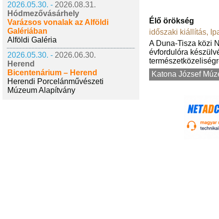
2026.05.30. -
2026.08.31.
Hódmezővásárhely
Élő örökség
Varázsos vonalak az Alföldi
Galériában
időszaki kiállítás
,
Ip
Alföldi Galéria
A Duna-Tisza közi N
évfordulóra készülvé
2026.05.30. -
2026.06.30.
természetközeliségr
Herend
Bicentenárium – Herend
Katona József Mú
Herendi Porcelánművészeti
Múzeum Alapítvány