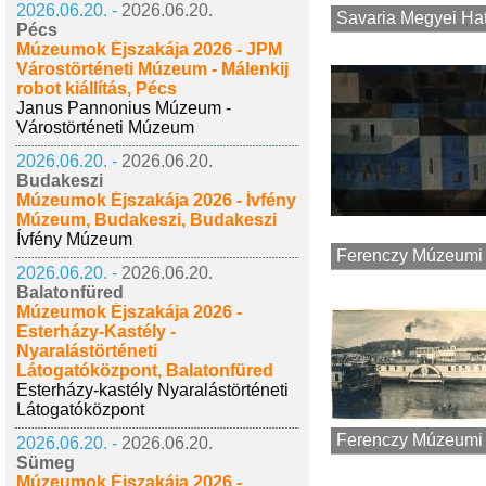
2026.06.20. -
2026.06.20.
Savaria Megyei Ha
Pécs
Múzeumok Éjszakája 2026 - JPM
Várostörténeti Múzeum - Málenkij
robot kiállítás, Pécs
Janus Pannonius Múzeum -
Várostörténeti Múzeum
2026.06.20. -
2026.06.20.
Budakeszi
Múzeumok Éjszakája 2026 - Ívfény
Múzeum, Budakeszi, Budakeszi
Ívfény Múzeum
Ferenczy Múzeumi
2026.06.20. -
2026.06.20.
Balatonfüred
Múzeumok Éjszakája 2026 -
Esterházy-Kastély -
Nyaralástörténeti
Látogatóközpont, Balatonfüred
Esterházy-kastély Nyaralástörténeti
Látogatóközpont
Ferenczy Múzeumi 
2026.06.20. -
2026.06.20.
Sümeg
Múzeumok Éjszakája 2026 -