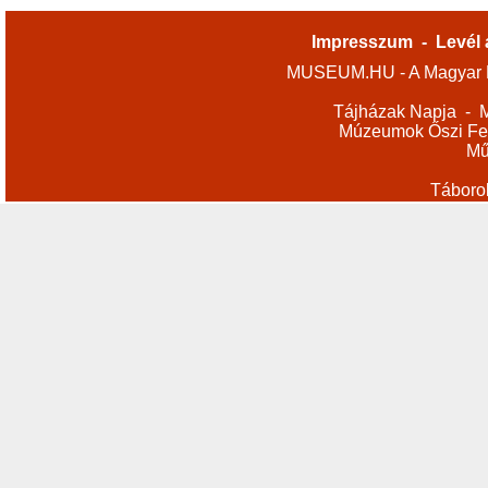
Impresszum
-
Levél 
MUSEUM.HU - A Magyar M
Tájházak Napja
-
M
Múzeumok Őszi Fes
Mű
Táboro