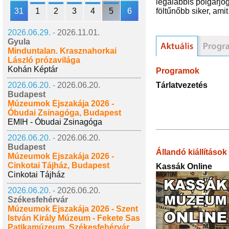
legalábbis polgárjo
31
1
2
3
4
5
6
föltűnőbb siker, ami
2026.06.29. -
2026.11.01.
Gyula
Minduntalan. Krasznahorkai
László prózavilága
Kohán Képtár
Programok
Tárlatvezetés
2026.06.20. -
2026.06.20.
Budapest
Múzeumok Éjszakája 2026 -
Óbudai Zsinagóga, Budapest
EMIH - Óbudai Zsinagóga
2026.06.20. -
2026.06.20.
Budapest
Állandó kiállítások
Múzeumok Éjszakája 2026 -
Cinkotai Tájház, Budapest
Kassák Online
Cinkotai Tájház
2026.06.20. -
2026.06.20.
Székesfehérvár
Múzeumok Éjszakája 2026 - Szent
István Király Múzeum - Fekete Sas
Patikamúzeum, Székesfehérvár