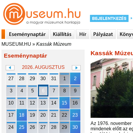
MUSEUM.HU
»
Kassák Múzeum
Kassák Múze
Eseménynaptár
2026. AUGUSZTUS
27
28
29
30
31
1
2
3
4
5
6
7
8
9
10
11
12
13
14
15
16
17
18
19
20
21
22
23
Az 1976. november 2
24
25
26
27
28
29
30
mindenek előtt az egy