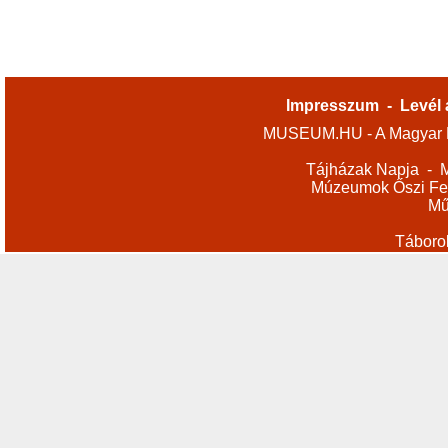
Impresszum
-
Levél 
MUSEUM.HU - A Magyar M
Tájházak Napja
-
M
Múzeumok Őszi Fes
Mű
Táboro