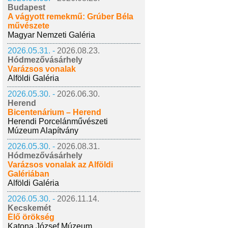
Budapest
A vágyott remekmű: Grúber Béla
művészete
Magyar Nemzeti Galéria
2026.05.31. -
2026.08.23.
Hódmezővásárhely
Varázsos vonalak
Alföldi Galéria
2026.05.30. -
2026.06.30.
Herend
Bicentenárium – Herend
Herendi Porcelánművészeti
Múzeum Alapítvány
2026.05.30. -
2026.08.31.
Hódmezővásárhely
Varázsos vonalak az Alföldi
Galériában
Alföldi Galéria
2026.05.30. -
2026.11.14.
Kecskemét
Élő örökség
Katona József Múzeum