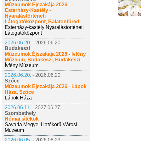
Múzeumok Éjszakája 2026 -
Esterházy-Kastély -
Nyaralástörténeti
Látogatóközpont, Balatonfüred
Esterházy-kastély Nyaralástörténeti
Látogatóközpont
2026.06.20. -
2026.06.20.
Budakeszi
Múzeumok Éjszakája 2026 - Ívfény
Múzeum, Budakeszi, Budakeszi
Ívfény Múzeum
2026.06.20. -
2026.06.20.
Szőce
Múzeumok Éjszakája 2026 - Lápok
Háza, Szőce
Lápok Háza
2026.06.11. -
2027.06.27.
Szombathely
Római játékok
Savaria Megyei Hatókörű Városi
Múzeum
2026.06.05. -
2026.08.23.