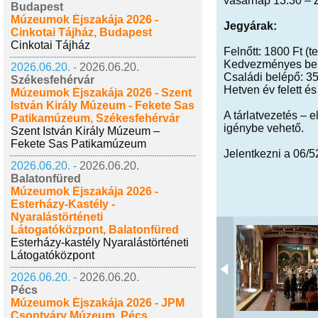
vasárnap 13.30 – Z
Budapest
Múzeumok Éjszakája 2026 -
Jegyárak:
Cinkotai Tájház, Budapest
Cinkotai Tájház
Felnőtt: 1800 Ft (t
Kedvezményes belé
2026.06.20. -
2026.06.20.
Családi belépő: 3
Székesfehérvár
Hetven év felett és
Múzeumok Éjszakája 2026 - Szent
István Király Múzeum - Fekete Sas
A tárlatvezetés – 
Patikamúzeum, Székesfehérvár
igénybe vehető.
Szent István Király Múzeum –
Fekete Sas Patikamúzeum
Jelentkezni a 06/5
2026.06.20. -
2026.06.20.
Balatonfüred
Múzeumok Éjszakája 2026 -
Esterházy-Kastély -
Nyaralástörténeti
Látogatóközpont, Balatonfüred
Esterházy-kastély Nyaralástörténeti
Látogatóközpont
2026.06.20. -
2026.06.20.
Pécs
Múzeumok Éjszakája 2026 - JPM
Csontváry Múzeum, Pécs