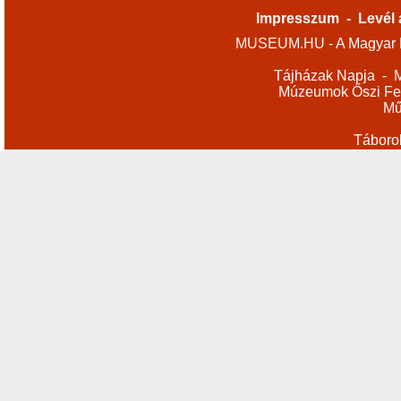
Impresszum
-
Levél 
MUSEUM.HU - A Magyar M
Tájházak Napja
-
M
Múzeumok Őszi Fes
Mű
Táboro