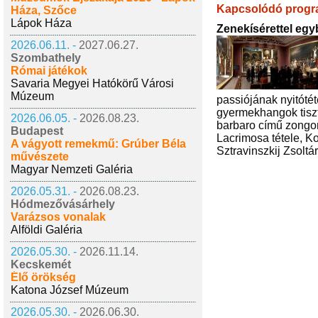
Kapcsolódó prog
Háza, Szőce
Lápok Háza
Zenekísérettel egy
2026.06.11. -
2027.06.27.
Szombathely
Római játékok
Savaria Megyei Hatókörű Városi
Múzeum
passiójának nyitótét
gyermekhangok tiszt
2026.06.05. -
2026.08.23.
barbaro című zongo
Budapest
Lacrimosa tétele, Ko
A vágyott remekmű: Grúber Béla
Sztravinszkij Zsoltá
művészete
Magyar Nemzeti Galéria
2026.05.31. -
2026.08.23.
Hódmezővásárhely
Varázsos vonalak
Alföldi Galéria
2026.05.30. -
2026.11.14.
Kecskemét
Élő örökség
Katona József Múzeum
2026.05.30. -
2026.06.30.