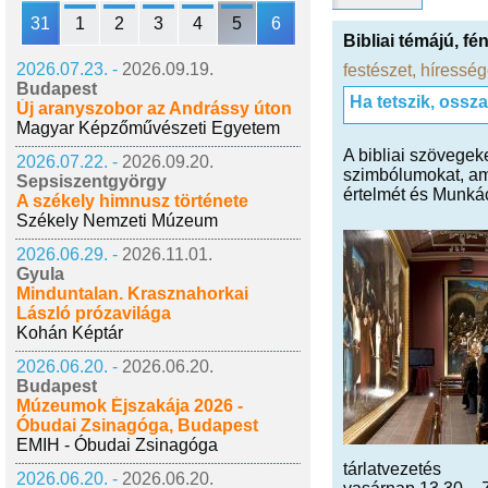
31
1
2
3
4
5
6
Bibliai témájú, fé
2026.07.23. -
2026.09.19.
festészet
,
híressé
Budapest
Ha tetszik, ossz
Új aranyszobor az Andrássy úton
Magyar Képzőművészeti Egyetem
A bibliai szövegek
2026.07.22. -
2026.09.20.
szimbólumokat, ame
Sepsiszentgyörgy
értelmét és Munkác
A székely himnusz története
Székely Nemzeti Múzeum
2026.06.29. -
2026.11.01.
Gyula
Minduntalan. Krasznahorkai
László prózavilága
Kohán Képtár
2026.06.20. -
2026.06.20.
Budapest
Múzeumok Éjszakája 2026 -
Óbudai Zsinagóga, Budapest
EMIH - Óbudai Zsinagóga
tárlatvezetés
2026.06.20. -
2026.06.20.