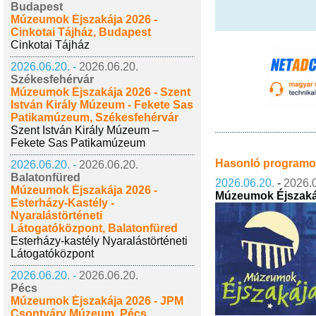
Budapest
Múzeumok Éjszakája 2026 -
Cinkotai Tájház, Budapest
Cinkotai Tájház
2026.06.20. -
2026.06.20.
Székesfehérvár
Múzeumok Éjszakája 2026 - Szent
István Király Múzeum - Fekete Sas
Patikamúzeum, Székesfehérvár
Szent István Király Múzeum –
Fekete Sas Patikamúzeum
Hasonló program
2026.06.20. -
2026.06.20.
Balatonfüred
2026.06.20.
-
2026.0
Múzeumok Éjszakája 2026 -
Múzeumok Éjszakáj
Esterházy-Kastély -
Nyaralástörténeti
Látogatóközpont, Balatonfüred
Esterházy-kastély Nyaralástörténeti
Látogatóközpont
2026.06.20. -
2026.06.20.
Pécs
Múzeumok Éjszakája 2026 - JPM
Csontváry Múzeum, Pécs