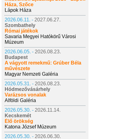
Háza, Szőce
Lápok Háza
2026.06.11. -
2027.06.27.
Szombathely
Római játékok
Savaria Megyei Hatókörű Városi
Múzeum
2026.06.05. -
2026.08.23.
Budapest
A vágyott remekmű: Grúber Béla
művészete
Magyar Nemzeti Galéria
2026.05.31. -
2026.08.23.
Hódmezővásárhely
Varázsos vonalak
Alföldi Galéria
2026.05.30. -
2026.11.14.
Kecskemét
Élő örökség
Katona József Múzeum
2026.05.30. -
2026.06.30.