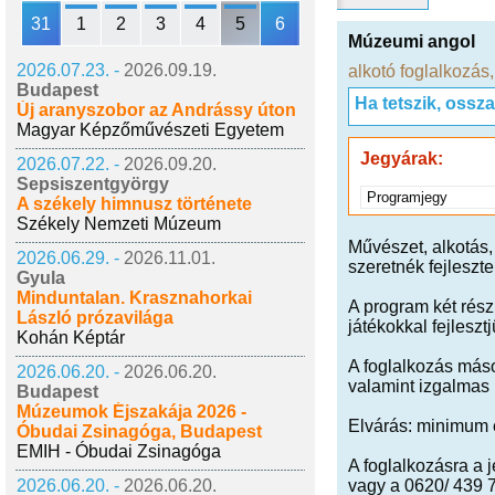
31
1
2
3
4
5
6
Múzeumi angol
2026.07.23. -
2026.09.19.
alkotó foglalkozás
Budapest
Ha tetszik, ossz
Új aranyszobor az Andrássy úton
Magyar Képzőművészeti Egyetem
Jegyárak:
2026.07.22. -
2026.09.20.
Sepsiszentgyörgy
Programjegy
A székely himnusz története
Székely Nemzeti Múzeum
Művészet, alkotás,
2026.06.29. -
2026.11.01.
szeretnék fejleszt
Gyula
Minduntalan. Krasznahorkai
A program két részb
László prózavilága
játékokkal fejleszt
Kohán Képtár
A foglalkozás máso
2026.06.20. -
2026.06.20.
valamint izgalmas 
Budapest
Múzeumok Éjszakája 2026 -
Elvárás: minimum 
Óbudai Zsinagóga, Budapest
EMIH - Óbudai Zsinagóga
A foglalkozásra a
2026.06.20. -
2026.06.20.
vagy a 0620/ 439 