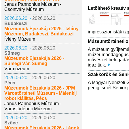
Janus Pannonius Múzeum -
Letölthető kreatív
Csontváry Múzeum
2026.06.20. -
2026.06.20.
Budakeszi
Múzeumok Éjszakája 2026 - Ívfény
impresszionisták izg
Múzeum, Budakeszi, Budakeszi
Ívfény Múzeum
Múzeumtörténeti o
2026.06.20. -
2026.06.20.
A múzeum gyűjtemény
Sümeg
múzeumpedagógusaink
Múzeumok Éjszakája 2026 -
művészet befogadásá
Sümegi Vár, Sümeg
igazítjuk.
Vármúzeum
Szakkörök és Seni
2026.06.20. -
2026.06.20.
A Magyar Nemzeti Ga
Pécs
pedig ismét Senior 
Múzeumok Éjszakája 2026 - JPM
Várostörténeti Múzeum - Málenkij
robot kiállítás, Pécs
Janus Pannonius Múzeum -
Várostörténeti Múzeum
2026.06.20. -
2026.06.20.
Szőce
Múzeumok Éjszakája 2026 - Lápok