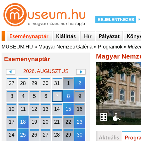
MUSEUM.HU
»
Magyar Nemzeti Galéria
»
Programok
»
Múzeu
Magyar Nemzet
Eseménynaptár
2026. AUGUSZTUS
27
28
29
30
31
1
2
3
4
5
6
7
8
9
10
11
12
13
14
15
16
17
18
19
20
21
22
23
24
25
26
27
28
29
30