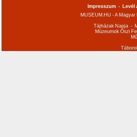
Impresszum
-
Levél 
MUSEUM.HU - A Magyar M
Tájházak Napja
-
M
Múzeumok Őszi Fes
Mű
Táboro