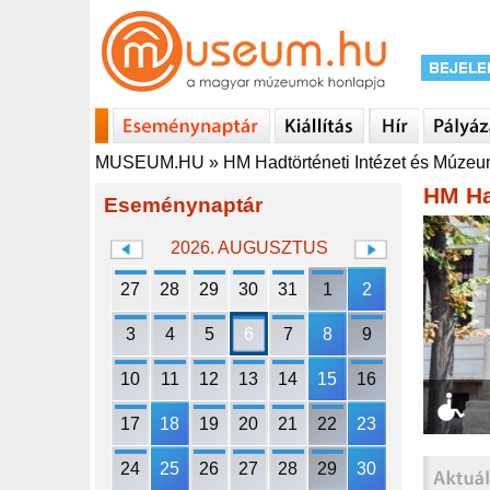
MUSEUM.HU
»
HM Hadtörténeti Intézet és Múze
HM Ha
Eseménynaptár
2026. AUGUSZTUS
27
28
29
30
31
1
2
3
4
5
6
7
8
9
10
11
12
13
14
15
16
17
18
19
20
21
22
23
24
25
26
27
28
29
30