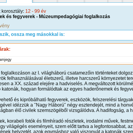
t korosztály:
12 - 99 év
k és fegyverek - Múzeumpedagógiai foglalkozás
vény
tszik, ossza meg másokkal is:
árak:
amjegy
foglalkozáson az I. világháború csatamezőin történteket dolgozzuk
rök felhasználásával életszerű, illetve harcszerű környezetet te
esen a XX. század elejére a hadviselés. A megváltozott körül
ó katonák, hogyan formálódtak az egyes haderőnemek és fegyv
hető és kipróbálható fegyverek, eszközök, felszerelési tárgyak
égével idézzük a "Nagy Háború" négy esztendejét, mind a honvéd
zágban élő civilek szemszögéből vizsgálódva. A hadifogság, a 
k, korabeli fotók és filmhíradó részletek, irodalmi művek, fest
agy világégés eseményeit, szem előtt tartva a legfontosabbat, az
ének helyzetét, azok egymáshoz való viszonyát a katonák szemé