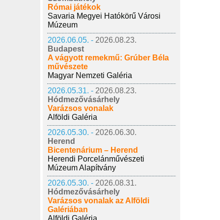
Római játékok
Savaria Megyei Hatókörű Városi
Múzeum
2026.06.05. -
2026.08.23.
Budapest
A vágyott remekmű: Grúber Béla
művészete
Magyar Nemzeti Galéria
2026.05.31. -
2026.08.23.
Hódmezővásárhely
Varázsos vonalak
Alföldi Galéria
2026.05.30. -
2026.06.30.
Herend
Bicentenárium – Herend
Herendi Porcelánművészeti
Múzeum Alapítvány
2026.05.30. -
2026.08.31.
Hódmezővásárhely
Varázsos vonalak az Alföldi
Galériában
Alföldi Galéria