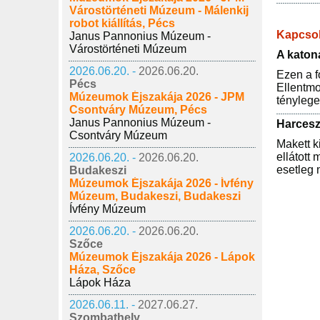
Várostörténeti Múzeum - Málenkij
robot kiállítás, Pécs
Kapcso
Janus Pannonius Múzeum -
Várostörténeti Múzeum
A katon
2026.06.20. -
2026.06.20.
Ezen a f
Pécs
Ellentmo
Múzeumok Éjszakája 2026 - JPM
tényleges
Csontváry Múzeum, Pécs
Janus Pannonius Múzeum -
Harcesz
Csontváry Múzeum
Makett k
ellátott
2026.06.20. -
2026.06.20.
esetleg 
Budakeszi
Múzeumok Éjszakája 2026 - Ívfény
Múzeum, Budakeszi, Budakeszi
Ívfény Múzeum
2026.06.20. -
2026.06.20.
Szőce
Múzeumok Éjszakája 2026 - Lápok
Háza, Szőce
Lápok Háza
2026.06.11. -
2027.06.27.
Szombathely