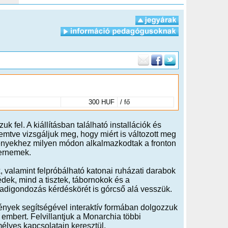
300 HUF
/ fő
 fel. A kiállításban található installációk és
remtve vizsgáljuk meg, hogy miért is változott meg
ményekhez milyen módon alkalmazkodtak a fronton
ernemek.
, valamint felpróbálható katonai ruházati darabok
ek, mind a tisztek, tábornokok és a
hadigondozás kérdéskörét is górcső alá vesszük.
mények segítségével interaktív formában dolgozzuk
 embert. Felvillantjuk a Monarchia többi
lyes kapcsolatain keresztül.