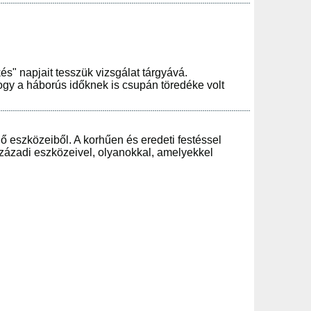
és" napjait tesszük vizsgálat tárgyává.
hogy a háborús időknek is csupán töredéke volt
lő eszközeiből. A korhűen és eredeti festéssel
zázadi eszközeivel, olyanokkal, amelyekkel