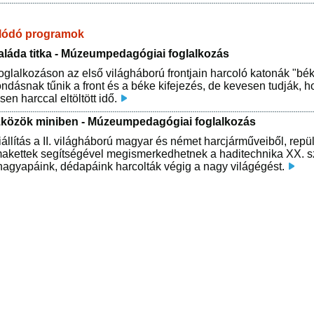
lódó programok
aláda titka - Múzeumpedagógiai foglalkozás
oglalkozáson az első világháború frontjain harcoló katonák "bék
ndásnak tűnik a front és a béke kifejezés, de kevesen tudják, 
en harccal eltöltött idő.
közök miniben - Múzeumpedagógiai foglalkozás
iállítás a II. világháború magyar és német harcjárműveiből, repü
 makettek segítségével megismerkedhetnek a haditechnika XX. s
nagyapáink, dédapáink harcolták végig a nagy világégést.