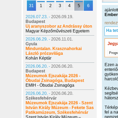
31
1
2
3
4
5
6
ajánlot
Embere
2026.07.23. -
2026.09.19.
Budapest
rendez
Új aranyszobor az Andrássy úton
Ha te
Magyar Képzőművészeti Egyetem
2026.06.29. -
2026.11.01.
Jegy
Gyula
Minduntalan. Krasznahorkai
Progr
László prózavilága
Kohán Képtár
Ezen a 
2026.06.20. -
2026.06.20.
enteriő
Budapest
gyöker
Múzeumok Éjszakája 2026 -
harcol
Óbudai Zsinagóga, Budapest
EMIH - Óbudai Zsinagóga
Kézbeve
segíts
2026.06.20. -
2026.06.20.
hátors
Székesfehérvár
Múzeumok Éjszakája 2026 - Szent
Térképe
István Király Múzeum - Fekete Sas
fel a n
Patikamúzeum, Székesfehérvár
nemzet
Szent István Király Múzeum –