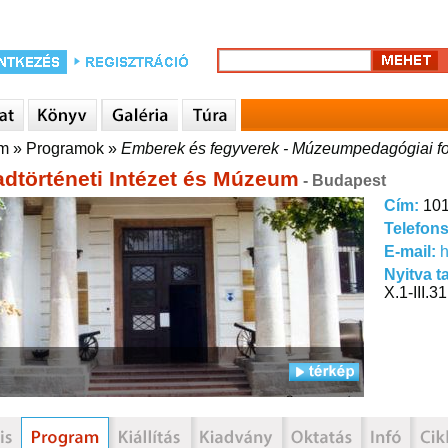
um
»
Programok
»
Emberek és fegyverek - Múzeumpedagógiai fo
dtörténeti Intézet és Múzeum
- Budapest
Cím:
101
Telefon
E-mail:
h
Nyitva t
X.1-III.3