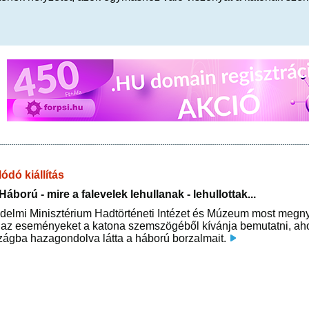
ódó kiállítás
áború - mire a falevelek lehullanak - lehullottak...
elmi Minisztérium Hadtörténeti Intézet és Múzeum most megnyíl
 az eseményeket a katona szemszögéből kívánja bemutatni, aho
zágba hazagondolva látta a háború borzalmait.