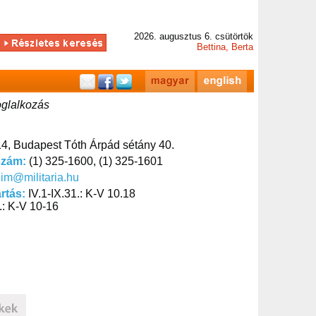
2026. augusztus 6. csütörtök
Bettina, Berta
glalkozás
4, Budapest Tóth Árpád sétány 40.
szám:
(1) 325-1600, (1) 325-1601
im@militaria.hu
artás:
IV.1-IX.31.: K-V 10.18
1.: K-V 10-16