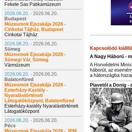
Fekete Sas Patikamúzeum
2026.06.20. -
2026.06.20.
Budapest
Múzeumok Éjszakája 2026 -
Cinkotai Tájház, Budapest
Cinkotai Tájház
2026.06.20. -
2026.06.20.
Kapcsolódó kiállít
Sümeg
Múzeumok Éjszakája 2026 -
A Nagy Háború - mir
Sümegi Vár, Sümeg
A Honvédelmi Minisz
Vármúzeum
háborút, az esemény
2026.06.20. -
2026.06.20.
a hátországba hazag
Balatonfüred
Múzeumok Éjszakája 2026 -
Piavetól a Donig -
Esterházy-Kastély -
Nyaralástörténeti
Látogatóközpont, Balatonfüred
Esterházy-kastély Nyaralástörténeti
Látogatóközpont
2026.06.20. -
2026.06.20.
Pécs
Múzeumok Éjszakája 2026 - JPM