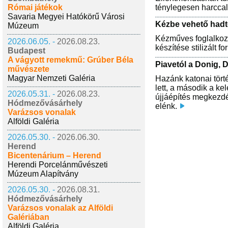
Római játékok
ténylegesen harccal e
Savaria Megyei Hatókörű Városi
Kézbe vehető hadt
Múzeum
Kézműves foglalkozá
2026.06.05. -
2026.08.23.
készítése stilizált 
Budapest
A vágyott remekmű: Grúber Béla
Piavetól a Donig, 
művészete
Magyar Nemzeti Galéria
Hazánk katonai törté
lett, a második a k
2026.05.31. -
2026.08.23.
újjáépítés megkezdé
Hódmezővásárhely
elénk.
Varázsos vonalak
Alföldi Galéria
2026.05.30. -
2026.06.30.
Herend
Bicentenárium – Herend
Herendi Porcelánművészeti
Múzeum Alapítvány
2026.05.30. -
2026.08.31.
Hódmezővásárhely
Varázsos vonalak az Alföldi
Galériában
Alföldi Galéria