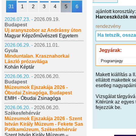
31
1
2
3
4
5
6
ajánlott korosztály
Harceszközök mi
2026.07.23. -
2026.09.19.
Budapest
rendezvény
Új aranyszobor az Andrássy úton
Ha tetszik, ossz
Magyar Képzőművészeti Egyetem
2026.06.29. -
2026.11.01.
Jegyárak:
Gyula
Minduntalan. Krasznahorkai
Programjegy
László prózavilága
Kohán Képtár
Makett kiállítás a
2026.06.20. -
2026.06.20.
ellátott makettek 
Budapest
esetleg nagyapáink
Múzeumok Éjszakája 2026 -
Óbudai Zsinagóga, Budapest
Vizsgálat tárgyává
EMIH - Óbudai Zsinagóga
Kitérünk az egyes 
fejezzük be.
2026.06.20. -
2026.06.20.
Székesfehérvár
Múzeumok Éjszakája 2026 - Szent
István Király Múzeum - Fekete Sas
Patikamúzeum, Székesfehérvár
Szent István Király Múzeum –