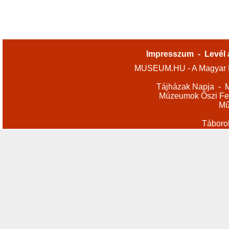
Impresszum
-
Levél 
MUSEUM.HU - A Magyar M
Tájházak Napja
-
M
Múzeumok Őszi Fes
Mű
Táboro