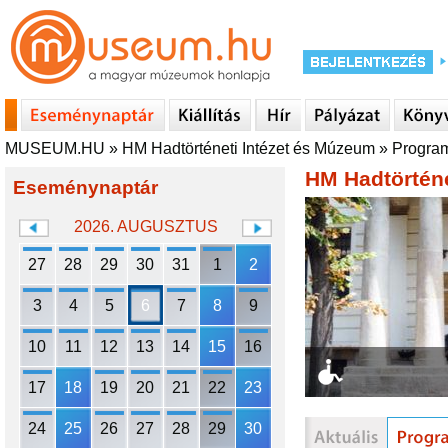
MUSEUM.HU
»
HM Hadtörténeti Intézet és Múzeum
»
Progra
HM Hadtörténe
Eseménynaptár
2026. AUGUSZTUS
27
28
29
30
31
1
2
3
4
5
6
7
8
9
10
11
12
13
14
15
16
17
18
19
20
21
22
23
24
25
26
27
28
29
30