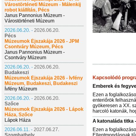
Várostörténeti Múzeum - Málenkij
robot kiállítás, Pécs
Janus Pannonius Múzeum -
Várostörténeti Múzeum
2026.06.20. -
2026.06.20.
Pécs
Múzeumok Éjszakája 2026 - JPM
Csontváry Múzeum, Pécs
Janus Pannonius Múzeum -
Csontváry Múzeum
2026.06.20. -
2026.06.20.
Budakeszi
Kapcsolódó prog
Múzeumok Éjszakája 2026 - Ívfény
Múzeum, Budakeszi, Budakeszi
Emberek és fegyve
Ívfény Múzeum
Ezen a foglalkozáson
2026.06.20. -
2026.06.20.
enteriőrök felhaszná
Szőce
gyökeresen a XX. sz
Múzeumok Éjszakája 2026 - Lápok
harcoló katonák, h
Háza, Szőce
Lápok Háza
A katonaláda titka
2026.06.11. -
2027.06.27.
Ezen a foglalkozáson
Szombathely
Ellentmondásnak tűn