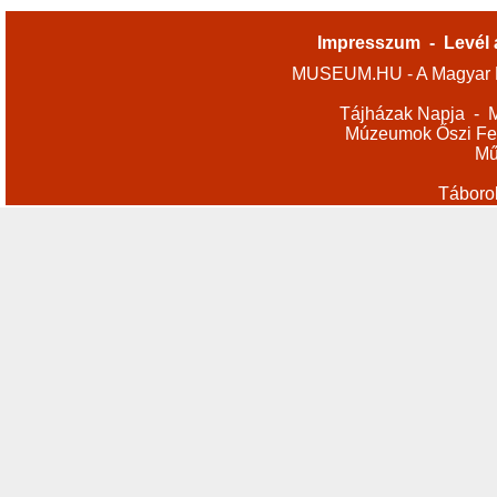
Impresszum
-
Levél 
MUSEUM.HU - A Magyar M
Tájházak Napja
-
M
Múzeumok Őszi Fes
Mű
Táboro