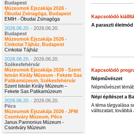
Budapest
Múzeumok Éjszakája 2026 -
Óbudai Zsinagóga, Budapest
Kapcsolódó kiállít
EMIH - Óbudai Zsinagóga
A paraszti életmód 
2026.06.20. -
2026.06.20.
Budapest
Múzeumok Éjszakája 2026 -
Cinkotai Tájház, Budapest
Cinkotai Tájház
2026.06.20. -
2026.06.20.
Székesfehérvár
Múzeumok Éjszakája 2026 - Szent
Kapcsolódó prog
István Király Múzeum - Fekete Sas
Népművészet
Patikamúzeum, Székesfehérvár
Szent István Király Múzeum –
Népművészet témában
Fekete Sas Patikamúzeum
Népi építészet a B
2026.06.20. -
2026.06.20.
A téma tárgyalása so
Pécs
változatait, továbbá
Múzeumok Éjszakája 2026 - JPM
Csontváry Múzeum, Pécs
Janus Pannonius Múzeum -
Csontváry Múzeum