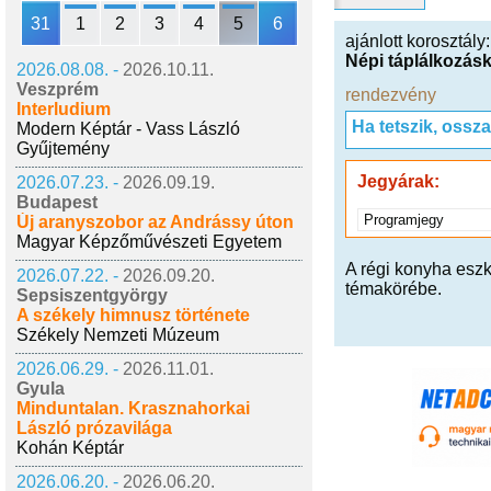
31
1
2
3
4
5
6
ajánlott korosztály
Népi táplálkozásk
2026.08.08. -
2026.10.11.
Veszprém
rendezvény
Interludium
Ha tetszik, ossz
Modern Képtár - Vass László
Gyűjtemény
Jegyárak:
2026.07.23. -
2026.09.19.
Budapest
Programjegy
Új aranyszobor az Andrássy úton
Magyar Képzőművészeti Egyetem
A régi konyha eszkö
2026.07.22. -
2026.09.20.
témakörébe.
Sepsiszentgyörgy
A székely himnusz története
Székely Nemzeti Múzeum
2026.06.29. -
2026.11.01.
Gyula
Minduntalan. Krasznahorkai
László prózavilága
Kohán Képtár
2026.06.20. -
2026.06.20.