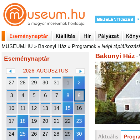
MUSEUM.HU
»
Bakonyi Ház
»
Programok
»
Népi táplálkozás
Bakonyi Ház
-
Eseménynaptár
2026. AUGUSZTUS
27
28
29
30
31
1
2
3
4
5
6
7
8
9
10
11
12
13
14
15
16
17
18
19
20
21
22
23
24
25
26
27
28
29
30