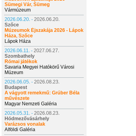
Sümegi Vár, Sümeg
Vármúzeum
2026.06.20. -
2026.06.20.
Szőce
Múzeumok Éjszakája 2026 - Lápok
Háza, Szőce
Lápok Háza
2026.06.11. -
2027.06.27.
Szombathely
Római játékok
Savaria Megyei Hatókörű Városi
Múzeum
2026.06.05. -
2026.08.23.
Budapest
A vágyott remekmű: Grúber Béla
művészete
Magyar Nemzeti Galéria
2026.05.31. -
2026.08.23.
Hódmezővásárhely
Varázsos vonalak
Alföldi Galéria