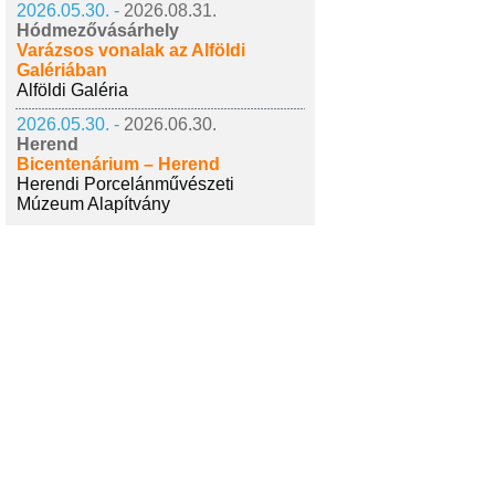
2026.05.30. -
2026.08.31.
Hódmezővásárhely
Varázsos vonalak az Alföldi
Galériában
Alföldi Galéria
2026.05.30. -
2026.06.30.
Herend
Bicentenárium – Herend
Herendi Porcelánművészeti
Múzeum Alapítvány