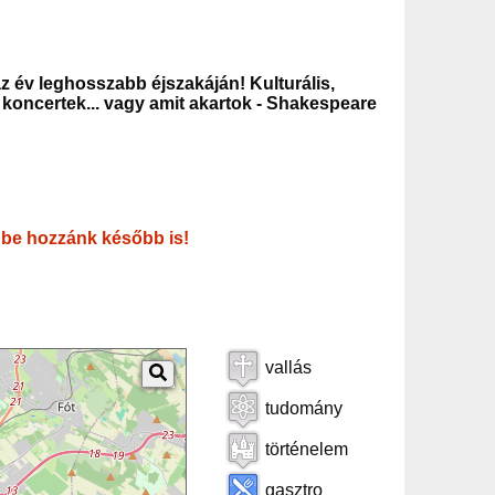
z év leghosszabb éjszakáján! Kulturális,
oncertek... vagy amit akartok - Shakespeare
 be hozzánk később is!
vallás
tudomány
történelem
gasztro