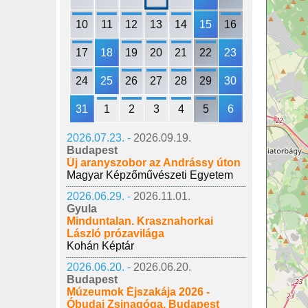
10
11
12
13
14
15
16
17
18
19
20
21
22
23
24
25
26
27
28
29
30
31
1
2
3
4
5
6
2026.07.23. -
2026.09.19.
Budapest
Új aranyszobor az Andrássy úton
Magyar Képzőművészeti Egyetem
2026.06.29. -
2026.11.01.
Gyula
Minduntalan. Krasznahorkai
László prózavilága
Kohán Képtár
2026.06.20. -
2026.06.20.
Budapest
Múzeumok Éjszakája 2026 -
Óbudai Zsinagóga, Budapest