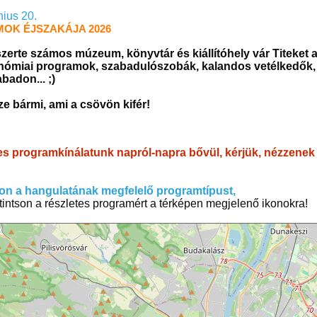
nius 20.
OK ÉJSZAKÁJA 2026
zerte számos múzeum, könyvtár és kiállítóhely vár Titeket a
nómiai programok, szabadulószobák, kalandos vetélkedők, k
badon... ;)
e bármi, ami a csövön kifér!
es programkínálatunk napról-napra bővül, kérjük, nézzenek
on a hangulatának megfelelő programtípust,
tintson a részletes programért a térképen megjelenő ikonokra!