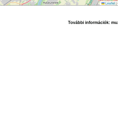
Leaflet
|
További információk:
muz