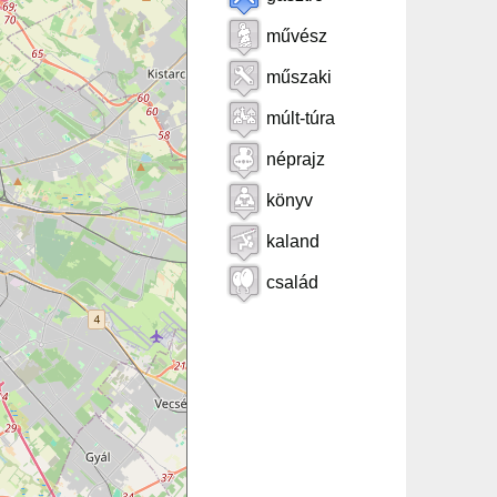
művész
műszaki
múlt-túra
néprajz
könyv
kaland
család