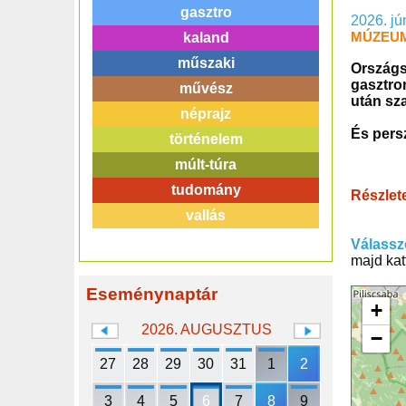
gasztro
2026. jú
MÚZEUM
kaland
műszaki
Országs
gasztro
művész
után sza
néprajz
És persz
történelem
múlt-túra
tudomány
Részlet
vallás
Válassz
majd kat
Eseménynaptár
+
2026. AUGUSZTUS
−
27
28
29
30
31
1
2
3
4
5
6
7
8
9