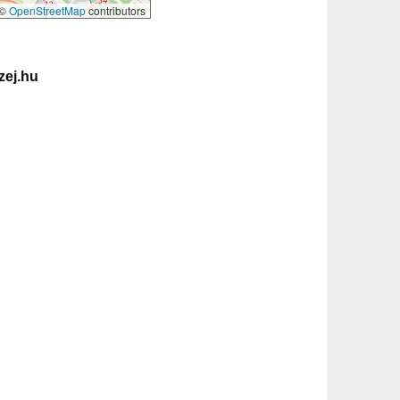
©
OpenStreetMap
contributors
ej.hu