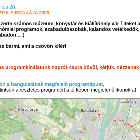
nius 20.
OK ÉJSZAKÁJA 2026
zerte számos múzeum, könyvtár és kiállítóhely vár Titeket a
nómiai programok, szabadulószobák, kalandos vetélkedők, k
badon... ;)
e bármi, ami a csövön kifér!
es programkínálatunk napról-napra bővül, kérjük, nézzenek
on a hangulatának megfelelő programtípust,
tintson a részletes programért a térképen megjelenő ikonokra!