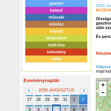
gasztro
2026. jú
MÚZEUM
kaland
műszaki
Országs
gasztro
művész
után sza
néprajz
És persz
történelem
múlt-túra
tudomány
Részlet
vallás
Válassz
majd kat
Eseménynaptár
+
2026. AUGUSZTUS
−
27
28
29
30
31
1
2
3
4
5
6
7
8
9