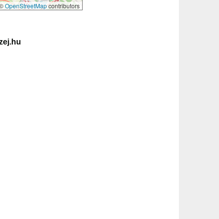
©
OpenStreetMap
contributors
ej.hu