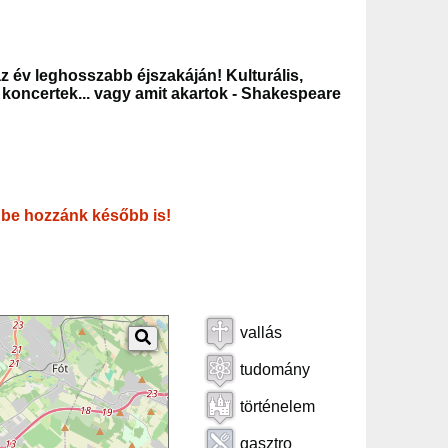
z év leghosszabb éjszakáján! Kulturális,
oncertek... vagy amit akartok - Shakespeare
 be hozzánk később is!
vallás
tudomány
történelem
gasztro