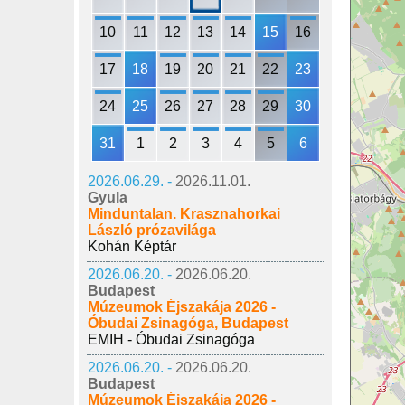
10
11
12
13
14
15
16
17
18
19
20
21
22
23
24
25
26
27
28
29
30
31
1
2
3
4
5
6
2026.06.29. -
2026.11.01.
Gyula
Minduntalan. Krasznahorkai
László prózavilága
Kohán Képtár
2026.06.20. -
2026.06.20.
Budapest
Múzeumok Éjszakája 2026 -
Óbudai Zsinagóga, Budapest
EMIH - Óbudai Zsinagóga
2026.06.20. -
2026.06.20.
Budapest
Múzeumok Éjszakája 2026 -