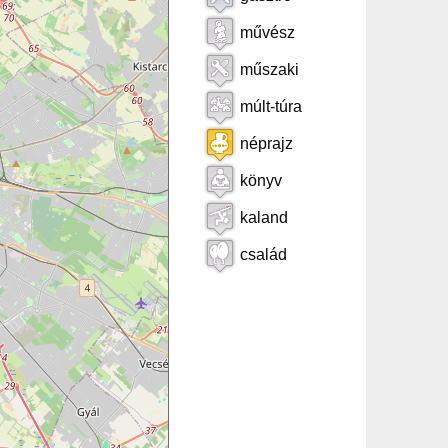
művész
műszaki
múlt-túra
néprajz
könyv
kaland
család