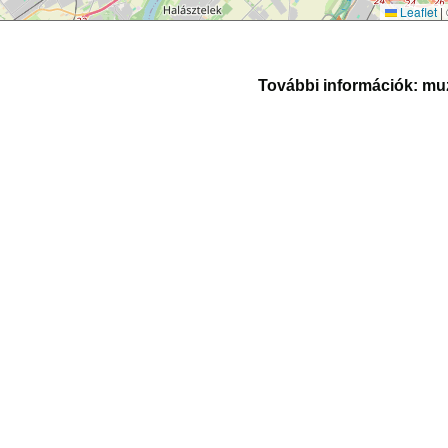
Leaflet
|
További információk:
muz