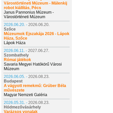
Várostörténeti Múzeum - Málenkij
robot kiállítás, Pécs
Janus Pannonius Múzeum -
Várostörténeti Múzeum
2026.06.20. -
2026.06.20.
Szőce
Múzeumok Éjszakája 2026 - Lápok
Háza, Szőce
Lápok Háza
2026.06.11. -
2027.06.27.
Szombathely
Római játékok
Savaria Megyei Hatókörű Városi
Múzeum
2026.06.05. -
2026.08.23.
Budapest
A vágyott remekmű: Grúber Béla
művészete
Magyar Nemzeti Galéria
2026.05.31. -
2026.08.23.
Hódmezővásárhely
Varázsos vonalak