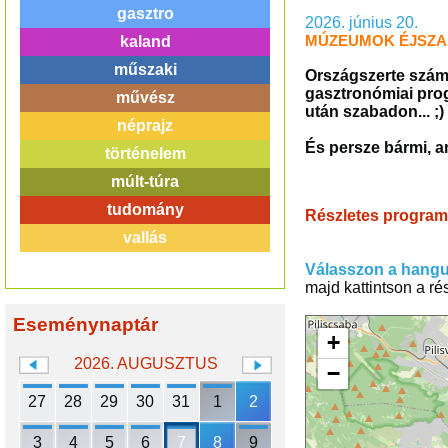
gasztro
2026. június 20.
MÚZEUMOK ÉJSZAK
kaland
műszaki
Országszerte számo
gasztronómiai prog
művész
után szabadon... ;)
néprajz
És persze bármi, a
történelem
múlt-túra
tudomány
Részletes programk
vallás
Válasszon a hangu
majd kattintson a r
Eseménynaptár
+
2026. AUGUSZTUS
−
27
28
29
30
31
1
2
3
4
5
6
7
8
9