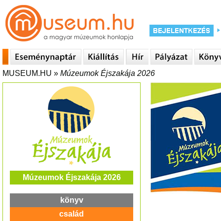
MUSEUM.HU
»
Múzeumok Éjszakája 2026
Múzeumok Éjszakája 2026
könyv
család