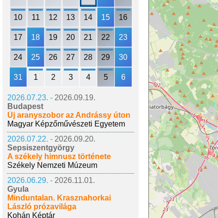
10
11
12
13
14
15
16
17
18
19
20
21
22
23
24
25
26
27
28
29
30
31
1
2
3
4
5
6
2026.07.23. -
2026.09.19.
Budapest
Új aranyszobor az Andrássy úton
Magyar Képzőművészeti Egyetem
2026.07.22. -
2026.09.20.
Sepsiszentgyörgy
A székely himnusz története
Székely Nemzeti Múzeum
2026.06.29. -
2026.11.01.
Gyula
Minduntalan. Krasznahorkai
László prózavilága
Kohán Képtár