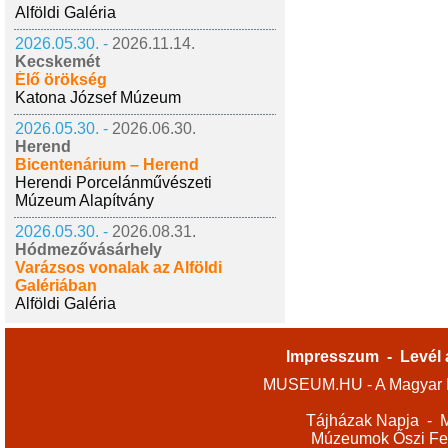
Alföldi Galéria
2026.05.30. -
2026.11.14.
Kecskemét
Élő örökség
Katona József Múzeum
2026.05.30. -
2026.06.30.
Herend
Bicentenárium – Herend
Herendi Porcelánművészeti
Múzeum Alapítvány
2026.05.30. -
2026.08.31.
Hódmezővásárhely
Varázsos vonalak az Alföldi
Galériában
Alföldi Galéria
Impresszum
-
Levél 
MUSEUM.HU - A Magyar M
Tájházak Napja
-
M
Múzeumok Őszi Fes