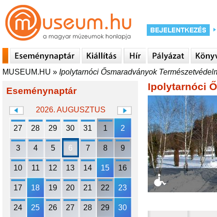
MUSEUM.HU
»
Ipolytarnóci Ősmaradványok Természetvédelm
Ipolytarnóci 
Eseménynaptár
2026. AUGUSZTUS
27
28
29
30
31
1
2
3
4
5
6
7
8
9
10
11
12
13
14
15
16
17
18
19
20
21
22
23
24
25
26
27
28
29
30