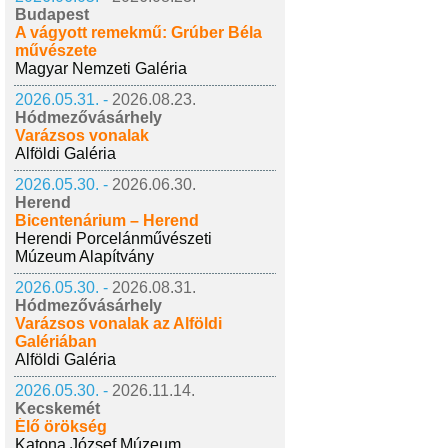
Budapest
A vágyott remekmű: Grúber Béla
művészete
Magyar Nemzeti Galéria
2026.05.31. -
2026.08.23.
Hódmezővásárhely
Varázsos vonalak
Alföldi Galéria
2026.05.30. -
2026.06.30.
Herend
Bicentenárium – Herend
Herendi Porcelánművészeti
Múzeum Alapítvány
2026.05.30. -
2026.08.31.
Hódmezővásárhely
Varázsos vonalak az Alföldi
Galériában
Alföldi Galéria
2026.05.30. -
2026.11.14.
Kecskemét
Élő örökség
Katona József Múzeum