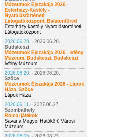
Múzeumok Éjszakája 2026 -
Esterházy-Kastély -
Nyaralástörténeti
Látogatóközpont, Balatonfüred
Esterházy-kastély Nyaralástörténeti
Látogatóközpont
2026.06.20. -
2026.06.20.
Budakeszi
Múzeumok Éjszakája 2026 - Ívfény
Múzeum, Budakeszi, Budakeszi
Ívfény Múzeum
2026.06.20. -
2026.06.20.
Szőce
Múzeumok Éjszakája 2026 - Lápok
Háza, Szőce
Lápok Háza
2026.06.11. -
2027.06.27.
Szombathely
Római játékok
Savaria Megyei Hatókörű Városi
Múzeum
2026.06.05. -
2026.08.23.