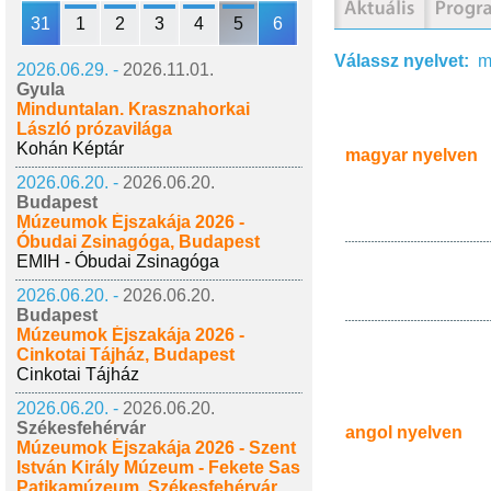
31
1
2
3
4
5
6
Válassz nyelvet:
m
2026.06.29. -
2026.11.01.
Gyula
Minduntalan. Krasznahorkai
László prózavilága
Kohán Képtár
magyar nyelven
2026.06.20. -
2026.06.20.
Budapest
Múzeumok Éjszakája 2026 -
Óbudai Zsinagóga, Budapest
EMIH - Óbudai Zsinagóga
2026.06.20. -
2026.06.20.
Budapest
Múzeumok Éjszakája 2026 -
Cinkotai Tájház, Budapest
Cinkotai Tájház
2026.06.20. -
2026.06.20.
Székesfehérvár
angol nyelven
Múzeumok Éjszakája 2026 - Szent
István Király Múzeum - Fekete Sas
Patikamúzeum, Székesfehérvár