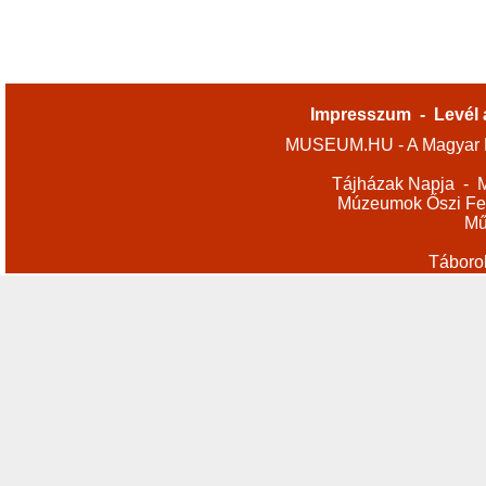
Impresszum
-
Levél 
MUSEUM.HU - A Magyar M
Tájházak Napja
-
M
Múzeumok Őszi Fes
Mű
Táboro