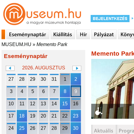
MUSEUM.HU
»
Memento Park
Memento Par
Eseménynaptár
2026. AUGUSZTUS
27
28
29
30
31
1
2
3
4
5
6
7
8
9
10
11
12
13
14
15
16
17
18
19
20
21
22
23
24
25
26
27
28
29
30