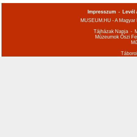
Impresszum
-
Levél 
MUSEUM.HU - A Magyar M
Tájházak Napja
-
M
Múzeumok Őszi Fes
Mű
Táboro