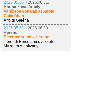
2026.05.30. -
2026.08.31.
Hódmezővásárhely
Varázsos vonalak az Alföldi
Galériában
Alföldi Galéria
2026.05.30. -
2026.06.30.
Herend
Bicentenárium – Herend
Herendi Porcelánművészeti
Múzeum Alapítvány