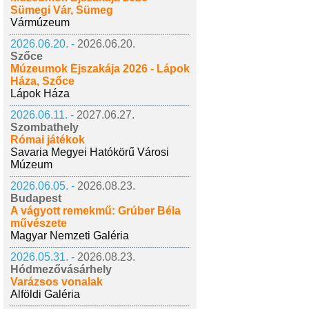
Sümegi Vár, Sümeg
Vármúzeum
2026.06.20. -
2026.06.20.
Szőce
Múzeumok Éjszakája 2026 - Lápok
Háza, Szőce
Lápok Háza
2026.06.11. -
2027.06.27.
Szombathely
Római játékok
Savaria Megyei Hatókörű Városi
Múzeum
2026.06.05. -
2026.08.23.
Budapest
A vágyott remekmű: Grúber Béla
művészete
Magyar Nemzeti Galéria
2026.05.31. -
2026.08.23.
Hódmezővásárhely
Varázsos vonalak
Alföldi Galéria