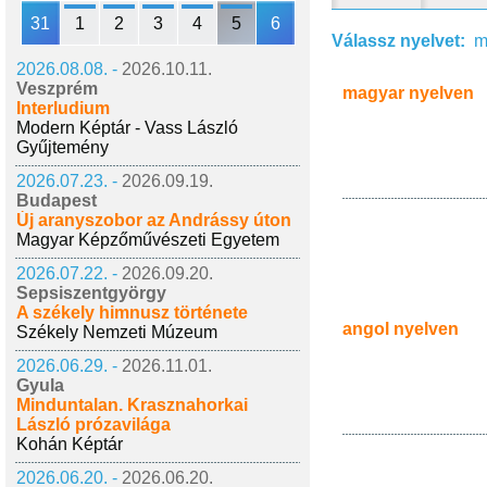
31
1
2
3
4
5
6
Válassz nyelvet:
m
2026.08.08. -
2026.10.11.
Veszprém
magyar nyelven
Interludium
Modern Képtár - Vass László
Gyűjtemény
2026.07.23. -
2026.09.19.
Budapest
Új aranyszobor az Andrássy úton
Magyar Képzőművészeti Egyetem
2026.07.22. -
2026.09.20.
Sepsiszentgyörgy
A székely himnusz története
angol nyelven
Székely Nemzeti Múzeum
2026.06.29. -
2026.11.01.
Gyula
Minduntalan. Krasznahorkai
László prózavilága
Kohán Képtár
2026.06.20. -
2026.06.20.