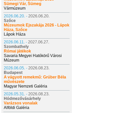
Sümegi Vár, Sümeg
Vármúzeum
2026.06.20. -
2026.06.20.
Szőce
Múzeumok Éjszakája 2026 - Lápok
Háza, Szőce
Lápok Háza
2026.06.11. -
2027.06.27.
Szombathely
Római játékok
Savaria Megyei Hatókörű Városi
Múzeum
2026.06.05. -
2026.08.23.
Budapest
A vágyott remekmű: Grúber Béla
művészete
Magyar Nemzeti Galéria
2026.05.31. -
2026.08.23.
Hódmezővásárhely
Varázsos vonalak
Alföldi Galéria