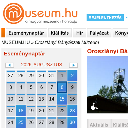
MUSEUM.HU
»
Oroszlányi Bányászati Múzeum
Oroszlányi B
Eseménynaptár
2026. AUGUSZTUS
27
28
29
30
31
1
2
3
4
5
6
7
8
9
10
11
12
13
14
15
16
17
18
19
20
21
22
23
24
25
26
27
28
29
30