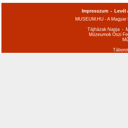
Impresszum
-
Levél 
MUSEUM.HU - A Magyar M
Tájházak Napja
-
M
Múzeumok Őszi Fes
Mű
Táboro