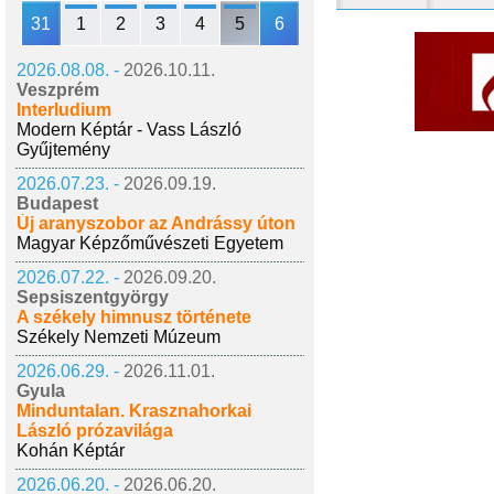
31
1
2
3
4
5
6
2026.08.08. -
2026.10.11.
Veszprém
Interludium
Modern Képtár - Vass László
Gyűjtemény
2026.07.23. -
2026.09.19.
Budapest
Új aranyszobor az Andrássy úton
Magyar Képzőművészeti Egyetem
2026.07.22. -
2026.09.20.
Sepsiszentgyörgy
A székely himnusz története
Székely Nemzeti Múzeum
2026.06.29. -
2026.11.01.
Gyula
Minduntalan. Krasznahorkai
László prózavilága
Kohán Képtár
2026.06.20. -
2026.06.20.