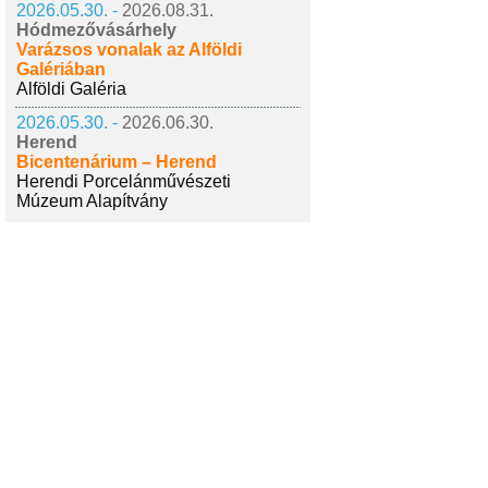
2026.05.30. -
2026.08.31.
Hódmezővásárhely
Varázsos vonalak az Alföldi
Galériában
Alföldi Galéria
2026.05.30. -
2026.06.30.
Herend
Bicentenárium – Herend
Herendi Porcelánművészeti
Múzeum Alapítvány