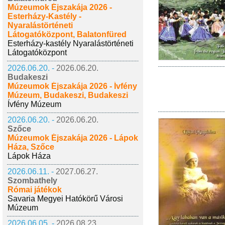
Múzeumok Éjszakája 2026 -
Esterházy-Kastély -
Nyaralástörténeti
Látogatóközpont, Balatonfüred
Esterházy-kastély Nyaralástörténeti
Látogatóközpont
2026.06.20. -
2026.06.20.
Budakeszi
Múzeumok Éjszakája 2026 - Ívfény
Múzeum, Budakeszi, Budakeszi
Ívfény Múzeum
2026.06.20. -
2026.06.20.
Szőce
Múzeumok Éjszakája 2026 - Lápok
Háza, Szőce
Lápok Háza
2026.06.11. -
2027.06.27.
Szombathely
Római játékok
Savaria Megyei Hatókörű Városi
Múzeum
2026.06.05. -
2026.08.23.