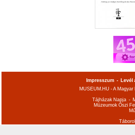
Impresszum
-
Levél 
MUSEUM.HU - A Magyar M
Tájházak Napja
-
M
Múzeumok Őszi Fes
Mű
Táboro