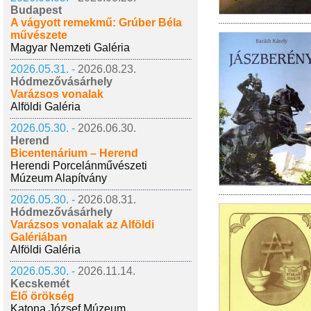
Budapest
A vágyott remekmű: Grúber Béla
művészete
Magyar Nemzeti Galéria
2026.05.31. -
2026.08.23.
Hódmezővásárhely
Varázsos vonalak
Alföldi Galéria
2026.05.30. -
2026.06.30.
Herend
Bicentenárium – Herend
Herendi Porcelánművészeti
Múzeum Alapítvány
2026.05.30. -
2026.08.31.
Hódmezővásárhely
Varázsos vonalak az Alföldi
Galériában
Alföldi Galéria
2026.05.30. -
2026.11.14.
Kecskemét
Élő örökség
Katona József Múzeum