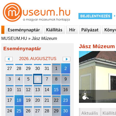
MUSEUM.HU
»
Jász Múzeum
Jász Múzeum
Eseménynaptár
2026. AUGUSZTUS
27
28
29
30
31
1
2
3
4
5
6
7
8
9
10
11
12
13
14
15
16
17
18
19
20
21
22
23
24
25
26
27
28
29
30