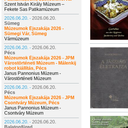
Szent István Király Múzeum –
Fekete Sas Patikamúzeum
2026.06.20. -
2026.06.20.
Sümeg
Múzeumok Éjszakája 2026 -
Sümegi Vár, Sümeg
Vármúzeum
2026.06.20. -
2026.06.20.
Pécs
Múzeumok Éjszakája 2026 - JPM
Várostörténeti Múzeum - Málenkij
robot kiállítás, Pécs
Janus Pannonius Múzeum -
Várostörténeti Múzeum
2026.06.20. -
2026.06.20.
Pécs
Múzeumok Éjszakája 2026 - JPM
Csontváry Múzeum, Pécs
Janus Pannonius Múzeum -
Csontváry Múzeum
2026.06.20. -
2026.06.20.
Balatonfüred