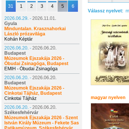
31
1
2
3
4
5
6
Válassz nyelvet:
m
2026.06.29. -
2026.11.01.
Gyula
Minduntalan. Krasznahorkai
László prózavilága
Kohán Képtár
2026.06.20. -
2026.06.20.
Budapest
Múzeumok Éjszakája 2026 -
Óbudai Zsinagóga, Budapest
EMIH - Óbudai Zsinagóga
2026.06.20. -
2026.06.20.
Budapest
Múzeumok Éjszakája 2026 -
Cinkotai Tájház, Budapest
magyar nyelven
Cinkotai Tájház
2026.06.20. -
2026.06.20.
Székesfehérvár
Múzeumok Éjszakája 2026 - Szent
István Király Múzeum - Fekete Sas
Patikamúzeum, Székesfehérvár