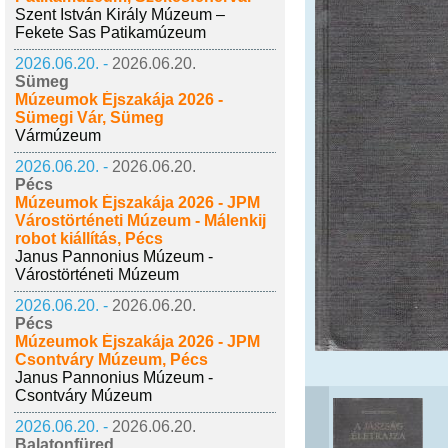
Szent István Király Múzeum –
Fekete Sas Patikamúzeum
2026.06.20. -
2026.06.20.
Sümeg
Múzeumok Éjszakája 2026 -
Sümegi Vár, Sümeg
Vármúzeum
2026.06.20. -
2026.06.20.
Pécs
Múzeumok Éjszakája 2026 - JPM
Várostörténeti Múzeum - Málenkij
robot kiállítás, Pécs
Janus Pannonius Múzeum -
Várostörténeti Múzeum
2026.06.20. -
2026.06.20.
Pécs
Múzeumok Éjszakája 2026 - JPM
Csontváry Múzeum, Pécs
Janus Pannonius Múzeum -
Csontváry Múzeum
2026.06.20. -
2026.06.20.
Balatonfüred