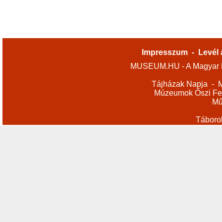
Impresszum
-
Levél 
MUSEUM.HU - A Magyar M
Tájházak Napja
-
M
Múzeumok Őszi Fes
Mű
Táboro