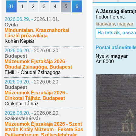
31
1
2
3
4
5
6
A Jászság életraj
Fodor Ferenc
2026.06.29. -
2026.11.01.
kiadvány
,
magyar
Gyula
Minduntalan. Krasznahorkai
Ha tetszik, ossz
László prózavilága
Kohán Képtár
Postai utánvétell
2026.06.20. -
2026.06.20.
Budapest
Nyelv:
magyar
Múzeumok Éjszakája 2026 -
Ár: 8000
Óbudai Zsinagóga, Budapest
EMIH - Óbudai Zsinagóga
2026.06.20. -
2026.06.20.
Budapest
Múzeumok Éjszakája 2026 -
Cinkotai Tájház, Budapest
Cinkotai Tájház
2026.06.20. -
2026.06.20.
Székesfehérvár
Múzeumok Éjszakája 2026 - Szent
István Király Múzeum - Fekete Sas
Patikamúzeum, Székesfehérvár