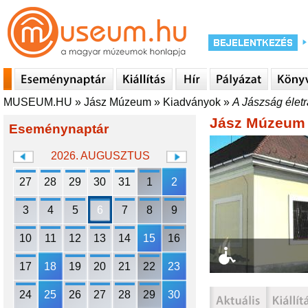
MUSEUM.HU
»
Jász Múzeum
»
Kiadványok
»
A Jászság életr
Jász Múzeum
Eseménynaptár
2026. AUGUSZTUS
27
28
29
30
31
1
2
3
4
5
6
7
8
9
10
11
12
13
14
15
16
17
18
19
20
21
22
23
24
25
26
27
28
29
30