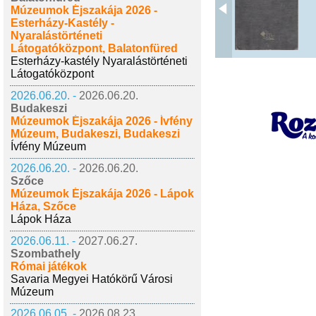
Múzeumok Éjszakája 2026 -
Esterházy-Kastély -
Nyaralástörténeti
Látogatóközpont, Balatonfüred
Esterházy-kastély Nyaralástörténeti
Látogatóközpont
2026.06.20. -
2026.06.20.
Budakeszi
Múzeumok Éjszakája 2026 - Ívfény
Múzeum, Budakeszi, Budakeszi
Ívfény Múzeum
2026.06.20. -
2026.06.20.
Szőce
Múzeumok Éjszakája 2026 - Lápok
Háza, Szőce
Lápok Háza
2026.06.11. -
2027.06.27.
Szombathely
Római játékok
Savaria Megyei Hatókörű Városi
Múzeum
2026.06.05. -
2026.08.23.