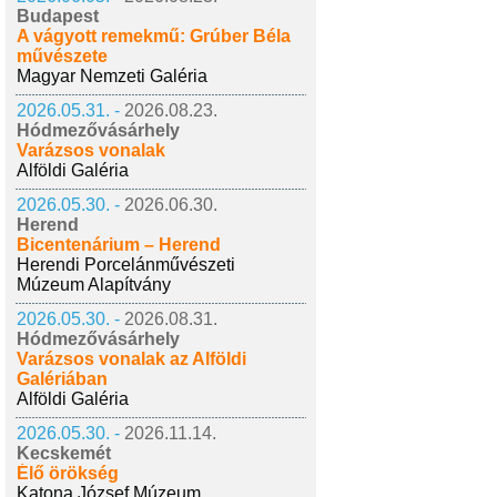
Budapest
A vágyott remekmű: Grúber Béla
művészete
Magyar Nemzeti Galéria
2026.05.31. -
2026.08.23.
Hódmezővásárhely
Varázsos vonalak
Alföldi Galéria
2026.05.30. -
2026.06.30.
Herend
Bicentenárium – Herend
Herendi Porcelánművészeti
Múzeum Alapítvány
2026.05.30. -
2026.08.31.
Hódmezővásárhely
Varázsos vonalak az Alföldi
Galériában
Alföldi Galéria
2026.05.30. -
2026.11.14.
Kecskemét
Élő örökség
Katona József Múzeum