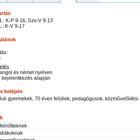
artás
31.: K-P 9-16, Szo-V 9-13
1.: K-V 9-17
tatások
tás:
6
zetés
 angol és német nyelven
 bejelentkezés alapján
s belépés
luli gyermekek, 70 éven felüliek, pedagógusok, közművelődési 
ak
felnőtteknek
 diákoknak