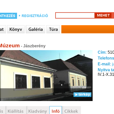
 Múzeum
- Jászberény
Cím:
510
Telefon
E-mail:
Nyitva t
IV.1-X.31