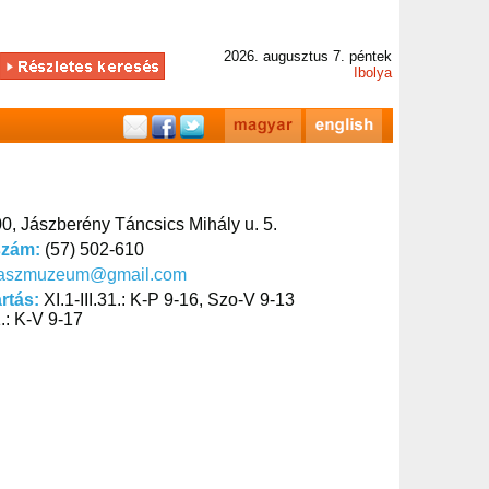
2026. augusztus 7. péntek
Ibolya
0, Jászberény Táncsics Mihály u. 5.
szám:
(57) 502-610
jaszmuzeum@gmail.com
artás:
XI.1-III.31.: K-P 9-16, Szo-V 9-13
.: K-V 9-17