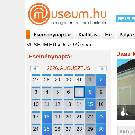
MUSEUM.HU
»
Jász Múzeum
Jász
Eseménynaptár
2026. AUGUSZTUS
27
28
29
30
31
1
2
3
4
5
6
7
8
9
10
11
12
13
14
15
16
17
18
19
20
21
22
23
24
25
26
27
28
29
30