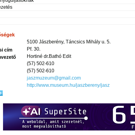
 nyugdíjasoknak
ezetés
őségek
5100 Jászberény, Táncsics Mihály u. 5.
Pf. 30.
si cím
Hortiné dr.Bathó Edit
vezető
(57) 502-610
(57) 502-610
jaszmuzeum@gmail.com
http://www.museum.hu/jaszbereny/jasz