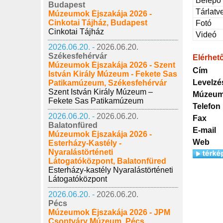
Belépő
Budapest
Tárlatv
Múzeumok Éjszakája 2026 -
Cinkotai Tájház, Budapest
Fotó
Cinkotai Tájház
Videó
2026.06.20. -
2026.06.20.
Székesfehérvár
Elérhet
Múzeumok Éjszakája 2026 - Szent
Cím
István Király Múzeum - Fekete Sas
Levelzé
Patikamúzeum, Székesfehérvár
Szent István Király Múzeum –
Múzeum
Fekete Sas Patikamúzeum
Telefon
2026.06.20. -
2026.06.20.
Fax
Balatonfüred
E-mail
Múzeumok Éjszakája 2026 -
Web
Esterházy-Kastély -
Nyaralástörténeti
Látogatóközpont, Balatonfüred
Esterházy-kastély Nyaralástörténeti
Látogatóközpont
2026.06.20. -
2026.06.20.
Pécs
Múzeumok Éjszakája 2026 - JPM
Csontváry Múzeum, Pécs