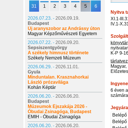
31
1
2
3
4
5
6
Nyitva t
2026.07.23. -
2026.09.19.
XI.1-III.
Budapest
IV.1-X.3
Új aranyszobor az Andrássy úton
Magyar Képzőművészeti Egyetem
Szolgál
2026.07.22. -
2026.09.20.
könyvtár
Sepsiszentgyörgy
nyitvatar
A székely himnusz története
K-P 9-1
Székely Nemzeti Múzeum
tárlatve
Magyar,
2026.06.29. -
2026.11.01.
Előzetes
Gyula
Minduntalan. Krasznahorkai
László prózavilága
Ingyene
Kohán Képtár
6 éven a
számára
2026.06.20. -
2026.06.20.
Budapest
Múzeumok Éjszakája 2026 -
Jegyár
Óbudai Zsinagóga, Budapest
Belépő 
EMIH - Óbudai Zsinagóga
Belépő
2026.06.20. -
2026.06.20.