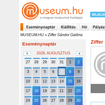
MUSEUM.HU
»
Ziffer Sándor Galéria
Ziffer
Eseménynaptár
2026. AUGUSZTUS
27
28
29
30
31
1
2
3
4
5
6
7
8
9
10
11
12
13
14
15
16
17
18
19
20
21
22
23
24
25
26
27
28
29
30