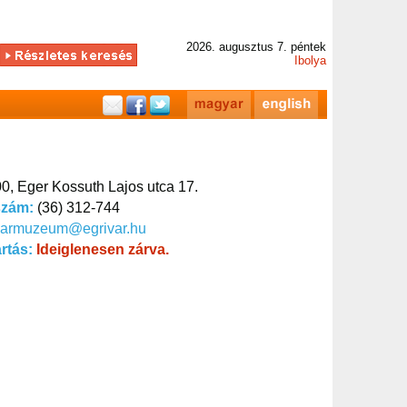
2026. augusztus 7. péntek
Ibolya
0, Eger Kossuth Lajos utca 17.
szám:
(36) 312-744
varmuzeum@egrivar.hu
artás:
Ideiglenesen zárva.