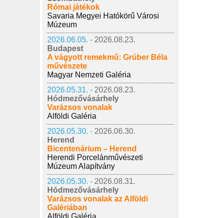
Római játékok
Savaria Megyei Hatókörű Városi
Múzeum
2026.06.05. -
2026.08.23.
Budapest
A vágyott remekmű: Grúber Béla
művészete
Magyar Nemzeti Galéria
2026.05.31. -
2026.08.23.
Hódmezővásárhely
Varázsos vonalak
Alföldi Galéria
2026.05.30. -
2026.06.30.
Herend
Bicentenárium – Herend
Herendi Porcelánművészeti
Múzeum Alapítvány
2026.05.30. -
2026.08.31.
Hódmezővásárhely
Varázsos vonalak az Alföldi
Galériában
Alföldi Galéria