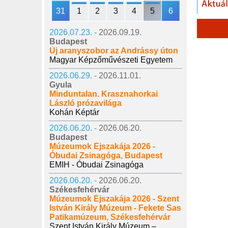
31
1
2
3
4
5
6
2026.07.23. -
2026.09.19.
Budapest
Új aranyszobor az Andrássy úton
Magyar Képzőművészeti Egyetem
2026.06.29. -
2026.11.01.
Gyula
Minduntalan. Krasznahorkai
László prózavilága
Kohán Képtár
2026.06.20. -
2026.06.20.
Budapest
Múzeumok Éjszakája 2026 -
Óbudai Zsinagóga, Budapest
EMIH - Óbudai Zsinagóga
2026.06.20. -
2026.06.20.
Székesfehérvár
Múzeumok Éjszakája 2026 - Szent
István Király Múzeum - Fekete Sas
Patikamúzeum, Székesfehérvár
Szent István Király Múzeum –