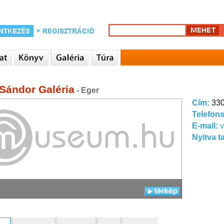
 Sándor Galéria
- Eger
Cím:
330
Telefon
E-mail:
Nyitva t