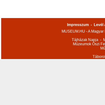
Impresszum
-
Levél 
MUSEUM.HU - A Magyar M
Tájházak Napja
-
M
Múzeumok Őszi Fes
Mű
Táboro