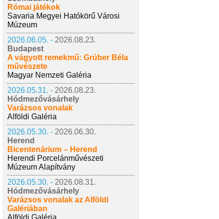
Római játékok
Savaria Megyei Hatókörű Városi
Múzeum
2026.06.05. -
2026.08.23.
Budapest
A vágyott remekmű: Grúber Béla
művészete
Magyar Nemzeti Galéria
2026.05.31. -
2026.08.23.
Hódmezővásárhely
Varázsos vonalak
Alföldi Galéria
2026.05.30. -
2026.06.30.
Herend
Bicentenárium – Herend
Herendi Porcelánművészeti
Múzeum Alapítvány
2026.05.30. -
2026.08.31.
Hódmezővásárhely
Varázsos vonalak az Alföldi
Galériában
Alföldi Galéria