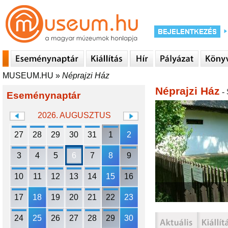
MUSEUM.HU
»
Néprajzi Ház
Néprajzi Ház
-
Eseménynaptár
2026. AUGUSZTUS
27
28
29
30
31
1
2
3
4
5
6
7
8
9
10
11
12
13
14
15
16
17
18
19
20
21
22
23
24
25
26
27
28
29
30