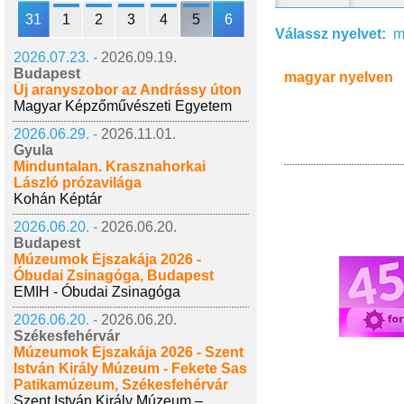
31
1
2
3
4
5
6
Válassz nyelvet:
m
2026.07.23. -
2026.09.19.
Budapest
magyar nyelven
Új aranyszobor az Andrássy úton
Magyar Képzőművészeti Egyetem
2026.06.29. -
2026.11.01.
Gyula
Minduntalan. Krasznahorkai
László prózavilága
Kohán Képtár
2026.06.20. -
2026.06.20.
Budapest
Múzeumok Éjszakája 2026 -
Óbudai Zsinagóga, Budapest
EMIH - Óbudai Zsinagóga
2026.06.20. -
2026.06.20.
Székesfehérvár
Múzeumok Éjszakája 2026 - Szent
István Király Múzeum - Fekete Sas
Patikamúzeum, Székesfehérvár
Szent István Király Múzeum –