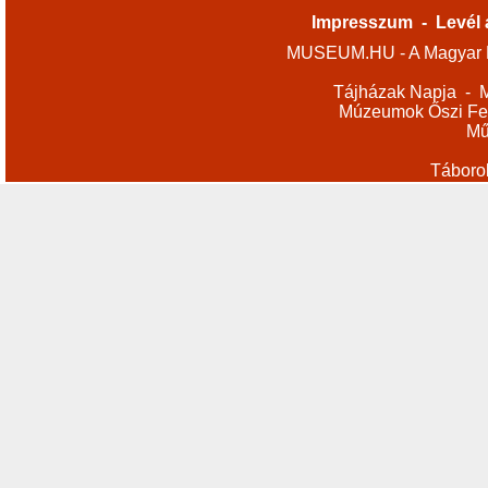
Impresszum
-
Levél 
MUSEUM.HU - A Magyar M
Tájházak Napja
-
M
Múzeumok Őszi Fes
Mű
Táboro