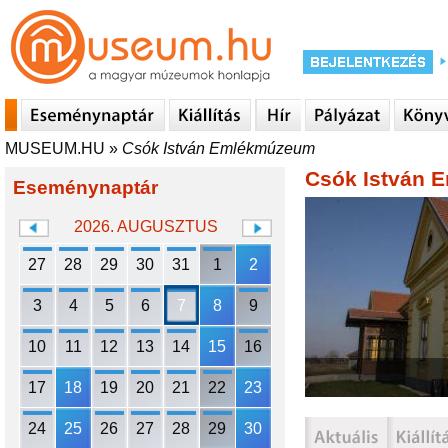
MUSEUM.HU
»
Csók István Emlékmúzeum
Csók István
Eseménynaptár
2026. AUGUSZTUS
27
28
29
30
31
1
2
3
4
5
6
7
8
9
10
11
12
13
14
15
16
17
18
19
20
21
22
23
24
25
26
27
28
29
30