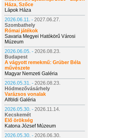
Háza, Szőce
Lápok Háza
2026.06.11. -
2027.06.27.
Szombathely
Római játékok
Savaria Megyei Hatókörű Városi
Múzeum
2026.06.05. -
2026.08.23.
Budapest
A vágyott remekmű: Grúber Béla
művészete
Magyar Nemzeti Galéria
2026.05.31. -
2026.08.23.
Hódmezővásárhely
Varázsos vonalak
Alföldi Galéria
2026.05.30. -
2026.11.14.
Kecskemét
Élő örökség
Katona József Múzeum
2026.05.30. -
2026.06.30.