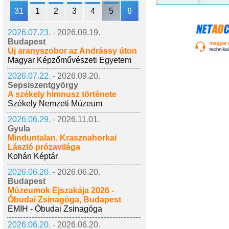
31
1
2
3
4
5
6
2026.07.23. -
2026.09.19.
Budapest
Új aranyszobor az Andrássy úton
Magyar Képzőművészeti Egyetem
2026.07.22. -
2026.09.20.
Sepsiszentgyörgy
A székely himnusz története
Székely Nemzeti Múzeum
2026.06.29. -
2026.11.01.
Gyula
Minduntalan. Krasznahorkai
László prózavilága
Kohán Képtár
2026.06.20. -
2026.06.20.
Budapest
Múzeumok Éjszakája 2026 -
Óbudai Zsinagóga, Budapest
EMIH - Óbudai Zsinagóga
2026.06.20. -
2026.06.20.