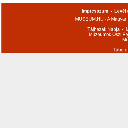
Impresszum
-
Levél 
MUSEUM.HU - A Magyar M
Tájházak Napja
-
M
Múzeumok Őszi Fes
Mű
Táboro