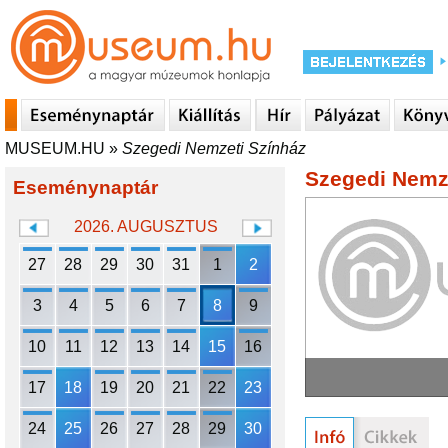
MUSEUM.HU
»
Szegedi Nemzeti Színház
Szegedi Nemz
Eseménynaptár
2026. AUGUSZTUS
27
28
29
30
31
1
2
3
4
5
6
7
8
9
10
11
12
13
14
15
16
17
18
19
20
21
22
23
24
25
26
27
28
29
30