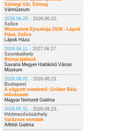
Sümegi Vár, Sümeg
Vármúzeum
2026.06.20. -
2026.06.20.
Szőce
Múzeumok Éjszakája 2026 - Lápok
Háza, Szőce
Lápok Háza
2026.06.11. -
2027.06.27.
Szombathely
Római játékok
Savaria Megyei Hatókörű Városi
Múzeum
2026.06.05. -
2026.08.23.
Budapest
A vágyott remekmű: Grúber Béla
művészete
Magyar Nemzeti Galéria
2026.05.31. -
2026.08.23.
Hódmezővásárhely
Varázsos vonalak
Alföldi Galéria