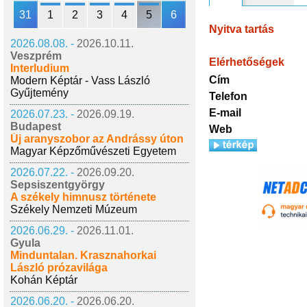
31
1
2
3
4
5
6
Nyitva tartás
2026.08.08. -
2026.10.11.
Veszprém
Elérhetőségek
Interludium
Cím
Modern Képtár - Vass László
Gyűjtemény
Telefon
E-mail
2026.07.23. -
2026.09.19.
Budapest
Web
Új aranyszobor az Andrássy úton
Magyar Képzőművészeti Egyetem
2026.07.22. -
2026.09.20.
Sepsiszentgyörgy
A székely himnusz története
Székely Nemzeti Múzeum
2026.06.29. -
2026.11.01.
Gyula
Minduntalan. Krasznahorkai
László prózavilága
Kohán Képtár
2026.06.20. -
2026.06.20.