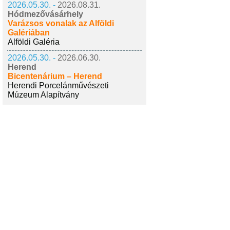
2026.05.30. -
2026.08.31.
Hódmezővásárhely
Varázsos vonalak az Alföldi
Galériában
Alföldi Galéria
2026.05.30. -
2026.06.30.
Herend
Bicentenárium – Herend
Herendi Porcelánművészeti
Múzeum Alapítvány