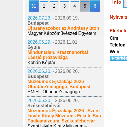
31
1
2
3
4
5
6
Nyitva t
2026.07.23. -
2026.09.19.
Budapest
Új aranyszobor az Andrássy úton
Elérhet
Magyar Képzőművészeti Egyetem
Cím
2026.06.29. -
2026.11.01.
Telefon
Gyula
Web
Minduntalan. Krasznahorkai
László prózavilága
Kohán Képtár
2026.06.20. -
2026.06.20.
Budapest
Múzeumok Éjszakája 2026 -
Óbudai Zsinagóga, Budapest
EMIH - Óbudai Zsinagóga
2026.06.20. -
2026.06.20.
Székesfehérvár
Múzeumok Éjszakája 2026 - Szent
István Király Múzeum - Fekete Sas
Patikamúzeum, Székesfehérvár
Szent István Király Múzeum –