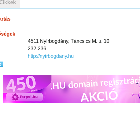
artás
őségek
4511 Nyírbogdány, Táncsics M. u. 10.
232-236
http://nyirbogdany.hu