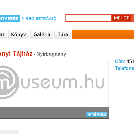
nyi Tájház
- Nyírbogdány
Cím:
451
Telefon