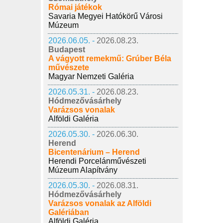
Római játékok
Savaria Megyei Hatókörű Városi
Múzeum
2026.06.05. -
2026.08.23.
Budapest
A vágyott remekmű: Grúber Béla
művészete
Magyar Nemzeti Galéria
2026.05.31. -
2026.08.23.
Hódmezővásárhely
Varázsos vonalak
Alföldi Galéria
2026.05.30. -
2026.06.30.
Herend
Bicentenárium – Herend
Herendi Porcelánművészeti
Múzeum Alapítvány
2026.05.30. -
2026.08.31.
Hódmezővásárhely
Varázsos vonalak az Alföldi
Galériában
Alföldi Galéria