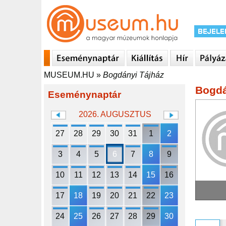
MUSEUM.HU
»
Bogdányi Tájház
Bogdá
Eseménynaptár
2026. AUGUSZTUS
27
28
29
30
31
1
2
3
4
5
6
7
8
9
10
11
12
13
14
15
16
17
18
19
20
21
22
23
24
25
26
27
28
29
30