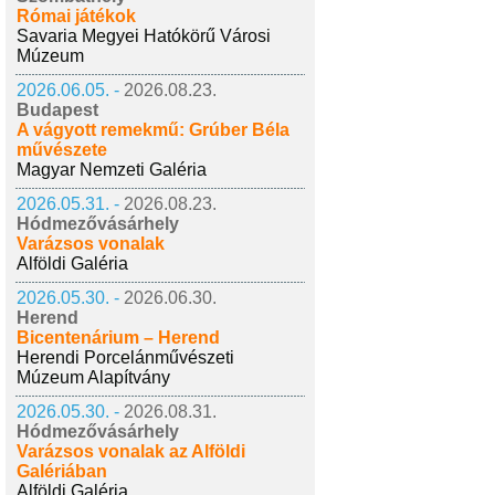
Római játékok
Savaria Megyei Hatókörű Városi
Múzeum
2026.06.05. -
2026.08.23.
Budapest
A vágyott remekmű: Grúber Béla
művészete
Magyar Nemzeti Galéria
2026.05.31. -
2026.08.23.
Hódmezővásárhely
Varázsos vonalak
Alföldi Galéria
2026.05.30. -
2026.06.30.
Herend
Bicentenárium – Herend
Herendi Porcelánművészeti
Múzeum Alapítvány
2026.05.30. -
2026.08.31.
Hódmezővásárhely
Varázsos vonalak az Alföldi
Galériában
Alföldi Galéria