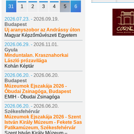
31
1
2
3
4
5
6
2026.07.23. -
2026.09.19.
Budapest
Új aranyszobor az Andrássy úton
Magyar Képzőművészeti Egyetem
2026.06.29. -
2026.11.01.
Gyula
Minduntalan. Krasznahorkai
László prózavilága
Kohán Képtár
2026.06.20. -
2026.06.20.
Budapest
Múzeumok Éjszakája 2026 -
Óbudai Zsinagóga, Budapest
EMIH - Óbudai Zsinagóga
2026.06.20. -
2026.06.20.
Székesfehérvár
Múzeumok Éjszakája 2026 - Szent
István Király Múzeum - Fekete Sas
Patikamúzeum, Székesfehérvár
Szent István Király Múzeum –