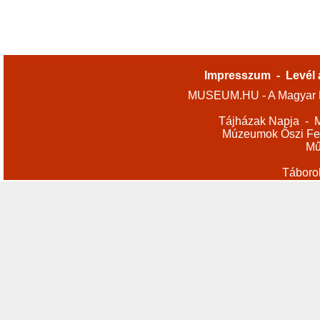
Impresszum
-
Levél 
MUSEUM.HU - A Magyar M
Tájházak Napja
-
M
Múzeumok Őszi Fes
Mű
Táboro