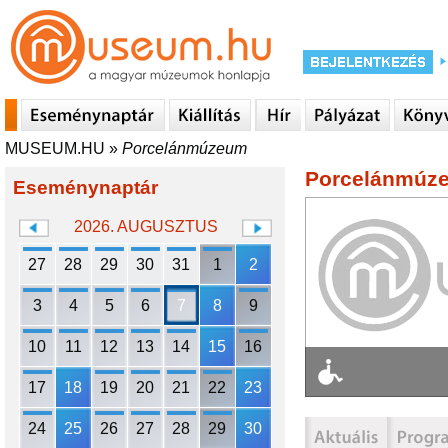
MUSEUM.HU
»
Porcelánmúzeum
Porcelánmúz
Eseménynaptár
2026. AUGUSZTUS
27
28
29
30
31
1
2
3
4
5
6
7
8
9
10
11
12
13
14
15
16
17
18
19
20
21
22
23
24
25
26
27
28
29
30