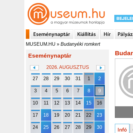
MUSEUM.HU
»
Budanyéki romkert
Budan
Eseménynaptár
2026. AUGUSZTUS
27
28
29
30
31
1
2
3
4
5
6
7
8
9
10
11
12
13
14
15
16
17
18
19
20
21
22
23
24
25
26
27
28
29
30