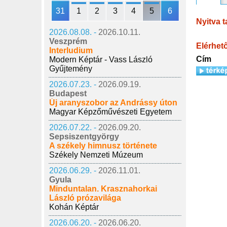
31
1
2
3
4
5
6
Nyitva t
2026.08.08. -
2026.10.11.
Veszprém
Elérhet
Interludium
Cím
Modern Képtár - Vass László
Gyűjtemény
2026.07.23. -
2026.09.19.
Budapest
Új aranyszobor az Andrássy úton
Magyar Képzőművészeti Egyetem
2026.07.22. -
2026.09.20.
Sepsiszentgyörgy
A székely himnusz története
Székely Nemzeti Múzeum
2026.06.29. -
2026.11.01.
Gyula
Minduntalan. Krasznahorkai
László prózavilága
Kohán Képtár
2026.06.20. -
2026.06.20.