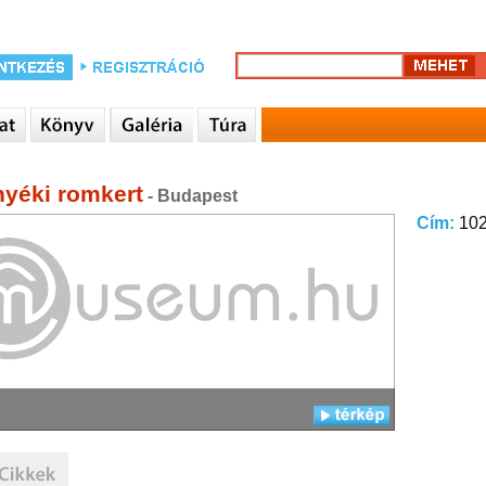
yéki romkert
- Budapest
Cím:
102