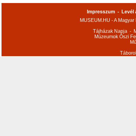
Impresszum
-
Levél 
MUSEUM.HU - A Magyar M
Tájházak Napja
-
M
Múzeumok Őszi Fes
Mű
Táboro