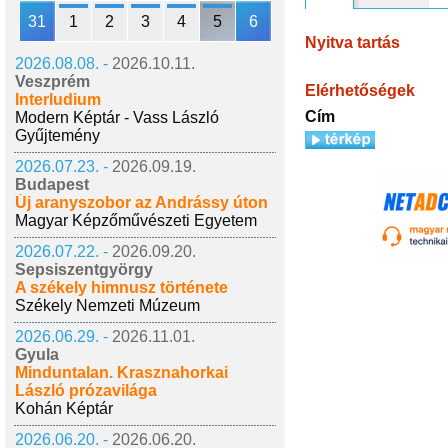
31
1
2
3
4
5
6
Nyitva tartás
2026.08.08. -
2026.10.11.
Veszprém
Elérhetőségek
Interludium
Cím
Modern Képtár - Vass László
Gyűjtemény
2026.07.23. -
2026.09.19.
Budapest
Új aranyszobor az Andrássy úton
Magyar Képzőművészeti Egyetem
2026.07.22. -
2026.09.20.
Sepsiszentgyörgy
A székely himnusz története
Székely Nemzeti Múzeum
2026.06.29. -
2026.11.01.
Gyula
Minduntalan. Krasznahorkai
László prózavilága
Kohán Képtár
2026.06.20. -
2026.06.20.