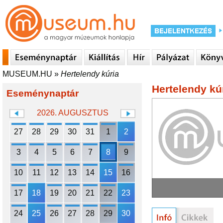
MUSEUM.HU
»
Hertelendy kúria
Hertelendy kú
Eseménynaptár
2026. AUGUSZTUS
27
28
29
30
31
1
2
3
4
5
6
7
8
9
10
11
12
13
14
15
16
17
18
19
20
21
22
23
24
25
26
27
28
29
30