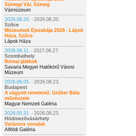
Sümegi Vár, Sümeg
Vármúzeum
2026.06.20. -
2026.06.20.
Szőce
Múzeumok Éjszakája 2026 - Lápok
Háza, Szőce
Lápok Háza
2026.06.11. -
2027.06.27.
Szombathely
Római játékok
Savaria Megyei Hatókörű Városi
Múzeum
2026.06.05. -
2026.08.23.
Budapest
A vágyott remekmű: Grúber Béla
művészete
Magyar Nemzeti Galéria
2026.05.31. -
2026.08.23.
Hódmezővásárhely
Varázsos vonalak
Alföldi Galéria