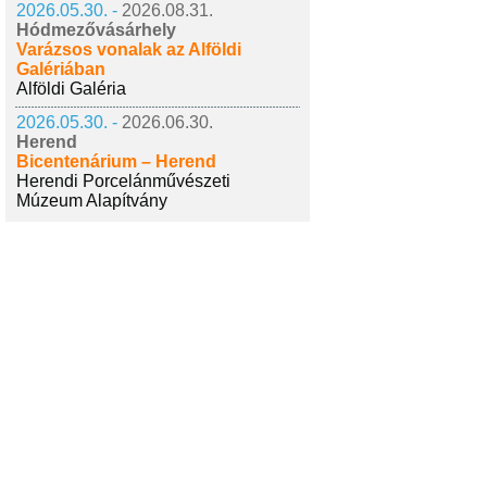
2026.05.30. -
2026.08.31.
Hódmezővásárhely
Varázsos vonalak az Alföldi
Galériában
Alföldi Galéria
2026.05.30. -
2026.06.30.
Herend
Bicentenárium – Herend
Herendi Porcelánművészeti
Múzeum Alapítvány