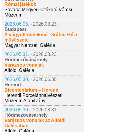
Római játékok
Savaria Megyei Hatókörű Városi
Múzeum
2026.06.05. -
2026.08.23.
Budapest
A vágyott remekmű: Grúber Béla
művészete
Magyar Nemzeti Galéria
2026.05.31. -
2026.08.23.
Hódmezővásárhely
Varázsos vonalak
Alföldi Galéria
2026.05.30. -
2026.06.30.
Herend
Bicentenárium – Herend
Herendi Porcelánművészeti
Múzeum Alapítvány
2026.05.30. -
2026.08.31.
Hódmezővásárhely
Varázsos vonalak az Alföldi
Galériában
Alföldi Galéria