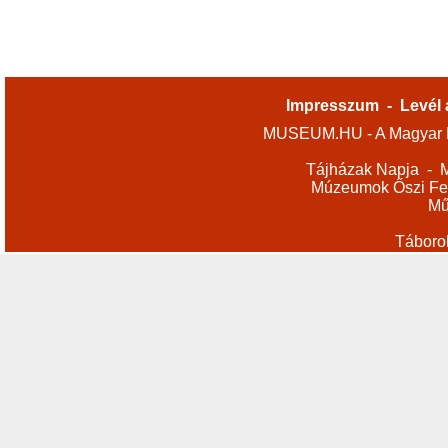
Impresszum
-
Levél 
MUSEUM.HU - A Magyar M
Tájházak Napja
-
M
Múzeumok Őszi Fes
Mű
Táboro