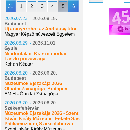
31
1
2
3
4
5
6
2026.07.23. -
2026.09.19.
Budapest
Új aranyszobor az Andrássy úton
Magyar Képzőművészeti Egyetem
2026.06.29. -
2026.11.01.
Gyula
Minduntalan. Krasznahorkai
László prózavilága
Kohán Képtár
2026.06.20. -
2026.06.20.
Budapest
Múzeumok Éjszakája 2026 -
Óbudai Zsinagóga, Budapest
EMIH - Óbudai Zsinagóga
2026.06.20. -
2026.06.20.
Székesfehérvár
Múzeumok Éjszakája 2026 - Szent
István Király Múzeum - Fekete Sas
Patikamúzeum, Székesfehérvár
Szent István Király Múzeum –