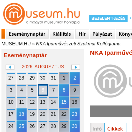
MUSEUM.HU
»
NKA Iparművészeti Szakmai Kollégiuma
NKA Iparművé
Eseménynaptár
2026. AUGUSZTUS
27
28
29
30
31
1
2
3
4
5
6
7
8
9
10
11
12
13
14
15
16
17
18
19
20
21
22
23
24
25
26
27
28
29
30