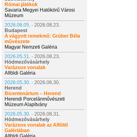
Római játékok
Savaria Megyei Hatókörű Városi
Múzeum
2026.06.05. -
2026.08.23.
Budapest
A vágyott remekmű: Grúber Béla
művészete
Magyar Nemzeti Galéria
2026.05.31. -
2026.08.23.
Hódmezővásárhely
Varázsos vonalak
Alföldi Galéria
2026.05.30. -
2026.06.30.
Herend
Bicentenárium – Herend
Herendi Porcelánművészeti
Múzeum Alapítvány
2026.05.30. -
2026.08.31.
Hódmezővásárhely
Varázsos vonalak az Alföldi
Galériában
Alföldi Galéria