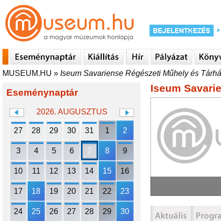
MUSEUM.HU
»
Iseum Savariense Régészeti Műhely és Tárh
Iseum Savarie
Eseménynaptár
2026. AUGUSZTUS
27
28
29
30
31
1
2
3
4
5
6
7
8
9
10
11
12
13
14
15
16
17
18
19
20
21
22
23
24
25
26
27
28
29
30