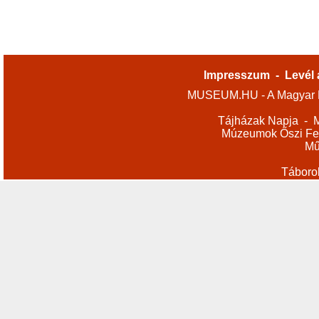
Impresszum
-
Levél 
MUSEUM.HU - A Magyar M
Tájházak Napja
-
M
Múzeumok Őszi Fes
Mű
Táboro