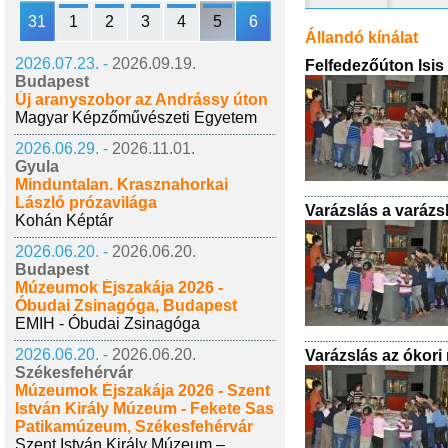
31
1
2
3
4
5
6
Állandó kínálat
2026.07.23. -
2026.09.19.
Felfedezőúton Isis
Budapest
Új aranyszobor az Andrássy úton
Magyar Képzőművészeti Egyetem
2026.06.29. -
2026.11.01.
Gyula
Minduntalan. Krasznahorkai
László prózavilága
Varázslás a varázs
Kohán Képtár
2026.06.20. -
2026.06.20.
Budapest
Múzeumok Éjszakája 2026 -
Óbudai Zsinagóga, Budapest
EMIH - Óbudai Zsinagóga
2026.06.20. -
2026.06.20.
Varázslás az ókori
Székesfehérvár
Múzeumok Éjszakája 2026 - Szent
István Király Múzeum - Fekete Sas
Patikamúzeum, Székesfehérvár
Szent István Király Múzeum –