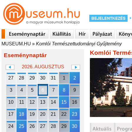
MUSEUM.HU
»
Komlói Természettudományi Gyűjtemény
Komlói Termé
Eseménynaptár
2026. AUGUSZTUS
27
28
29
30
31
1
2
3
4
5
6
7
8
9
10
11
12
13
14
15
16
17
18
19
20
21
22
23
24
25
26
27
28
29
30