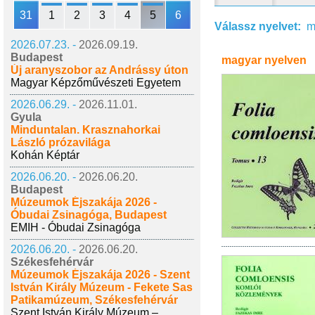
31
1
2
3
4
5
6
Válassz nyelvet:
m
2026.07.23. -
2026.09.19.
Budapest
magyar nyelven
Új aranyszobor az Andrássy úton
Magyar Képzőművészeti Egyetem
2026.06.29. -
2026.11.01.
Gyula
Minduntalan. Krasznahorkai
László prózavilága
Kohán Képtár
2026.06.20. -
2026.06.20.
Budapest
Múzeumok Éjszakája 2026 -
Óbudai Zsinagóga, Budapest
EMIH - Óbudai Zsinagóga
2026.06.20. -
2026.06.20.
Székesfehérvár
Múzeumok Éjszakája 2026 - Szent
István Király Múzeum - Fekete Sas
Patikamúzeum, Székesfehérvár
Szent István Király Múzeum –