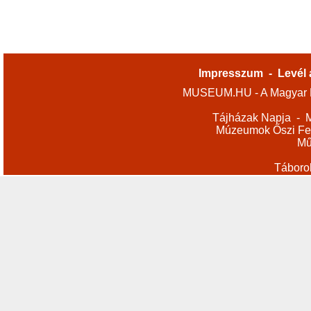
Impresszum
-
Levél 
MUSEUM.HU - A Magyar M
Tájházak Napja
-
M
Múzeumok Őszi Fes
Mű
Táboro