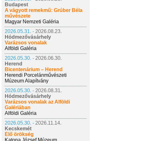
Budapest
A vágyott remekmű: Grúber Béla
művészete
Magyar Nemzeti Galéria
2026.05.31. -
2026.08.23.
Hódmezővásárhely
Varázsos vonalak
Alföldi Galéria
2026.05.30. -
2026.06.30.
Herend
Bicentenárium – Herend
Herendi Porcelánművészeti
Múzeum Alapítvány
2026.05.30. -
2026.08.31.
Hódmezővásárhely
Varázsos vonalak az Alföldi
Galériában
Alföldi Galéria
2026.05.30. -
2026.11.14.
Kecskemét
Élő örökség
Katona József Múzeum