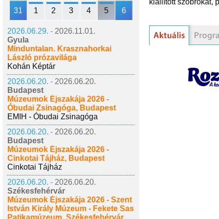
kiállított szobrokat
31
1
2
3
4
5
6
2026.06.29. -
2026.11.01.
Gyula
Minduntalan. Krasznahorkai
László prózavilága
Kohán Képtár
2026.06.20. -
2026.06.20.
Budapest
Múzeumok Éjszakája 2026 -
Óbudai Zsinagóga, Budapest
EMIH - Óbudai Zsinagóga
2026.06.20. -
2026.06.20.
Budapest
Múzeumok Éjszakája 2026 -
Cinkotai Tájház, Budapest
Cinkotai Tájház
2026.06.20. -
2026.06.20.
Székesfehérvár
Múzeumok Éjszakája 2026 - Szent
István Király Múzeum - Fekete Sas
Patikamúzeum, Székesfehérvár