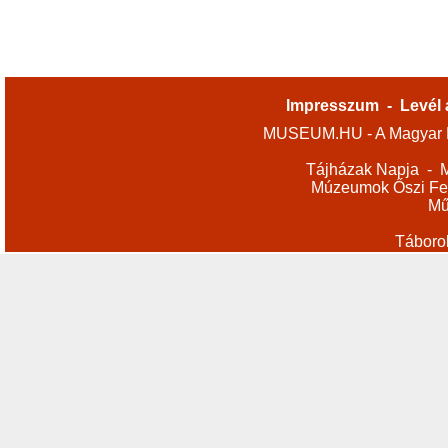
Impresszum
-
Levél 
MUSEUM.HU - A Magyar M
Tájházak Napja
-
M
Múzeumok Őszi Fes
Mű
Táboro