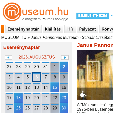
MUSEUM.HU
»
Janus Pannonius Múzeum - Schaár Erzsébet:
Janus Pannon
Eseménynaptár
2026. AUGUSZTUS
27
28
29
30
31
1
2
3
4
5
6
7
8
9
10
11
12
13
14
15
16
17
18
19
20
21
22
23
A "Múzeumutca" egye
24
25
26
27
28
29
30
1975-ben Luzernben 