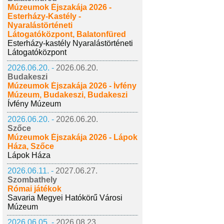
Múzeumok Éjszakája 2026 -
Esterházy-Kastély -
Nyaralástörténeti
Látogatóközpont, Balatonfüred
Esterházy-kastély Nyaralástörténeti
Látogatóközpont
2026.06.20. -
2026.06.20.
Budakeszi
Múzeumok Éjszakája 2026 - Ívfény
Múzeum, Budakeszi, Budakeszi
Ívfény Múzeum
2026.06.20. -
2026.06.20.
Szőce
Múzeumok Éjszakája 2026 - Lápok
Háza, Szőce
Lápok Háza
2026.06.11. -
2027.06.27.
Szombathely
Római játékok
Savaria Megyei Hatókörű Városi
Múzeum
2026.06.05. -
2026.08.23.