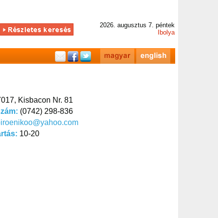
2026. augusztus 7. péntek
Ibolya
017, Kisbacon Nr. 81
szám:
(0742) 298-836
biroenikoo@yahoo.com
artás:
10-20