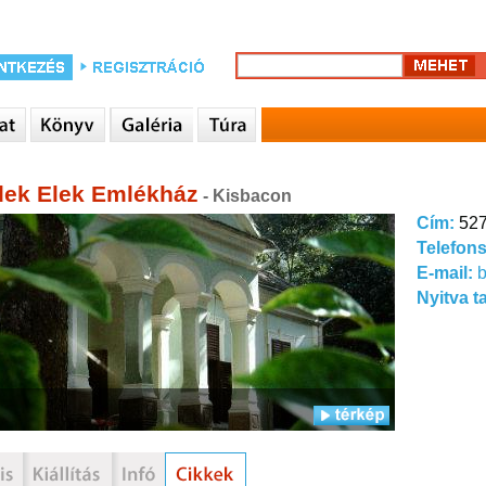
ek Elek Emlékház
- Kisbacon
Cím:
527
Telefon
E-mail:
Nyitva t