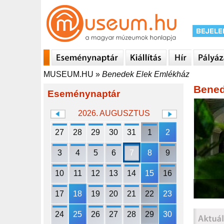
MUSEUM.HU
»
Benedek Elek Emlékház
Bened
Eseménynaptár
2026. AUGUSZTUS
27
28
29
30
31
1
2
3
4
5
6
7
8
9
10
11
12
13
14
15
16
17
18
19
20
21
22
23
24
25
26
27
28
29
30