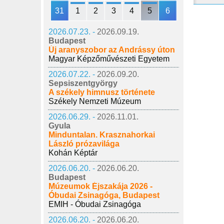
31
1
2
3
4
5
6
2026.07.23. -
2026.09.19.
Budapest
Új aranyszobor az Andrássy úton
Magyar Képzőművészeti Egyetem
2026.07.22. -
2026.09.20.
Sepsiszentgyörgy
A székely himnusz története
Székely Nemzeti Múzeum
2026.06.29. -
2026.11.01.
Gyula
Minduntalan. Krasznahorkai
László prózavilága
Kohán Képtár
2026.06.20. -
2026.06.20.
Budapest
Múzeumok Éjszakája 2026 -
Óbudai Zsinagóga, Budapest
EMIH - Óbudai Zsinagóga
2026.06.20. -
2026.06.20.